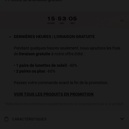
15
:
53
:
05
HOURS
MIN
SEC
DERNIÈRES HEURES | LIVRAISON GRATUITE
Pendant quelques heures seulement, nous ajoutons les frais
de
livraison gratuite
à notre offre d'été :
•
1 paire de lunettes de soleil
: -40%
•
2 paires ou plus
: -60%
Passez votre commande avant la fin de la promotion.
VOIR TOUS LES PRODUITS EN PROMOTION
*Réductions et promotions supplémentaires ne s'appliquent pas à ce produit.
CARACTÉRISTIQUES