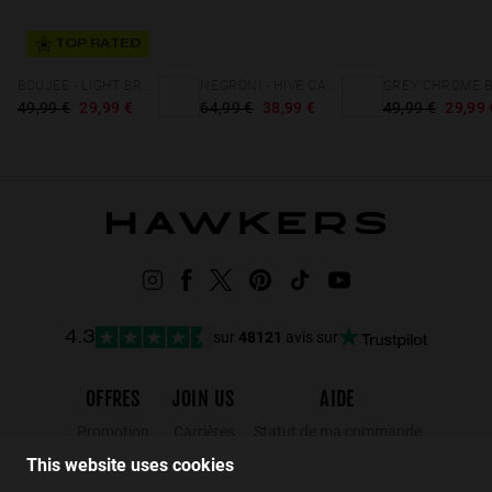
TOP RATED
BOUJEE - LIGHT BROWN NATURE ECO
NEGRONI - HIVE CARAMEL
49,99 €
29,99 €
64,99 €
38,99 €
49,99 €
29,99 
sur
48121
avis sur
4.3
OFFRES
JOIN US
AIDE
Promotion
Carrières
Statut de ma commande
Black Friday
Wholesalers
Retours
This website uses cookies