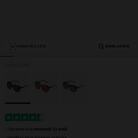
Personalization
ESSAYEZ-LES
SIMILAIRES
3 COULEURS
NEW
S
PERFORMANCE
recevez-la le
mercredi 12 août
.
Profitez de la livraison gratuite