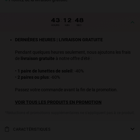
43
:
12
:
47
HOURS
MIN
SEC
DERNIÈRES HEURES | LIVRAISON GRATUITE
Pendant quelques heures seulement, nous ajoutons les frais
de
livraison gratuite
à notre offre d'été :
•
1 paire de lunettes de soleil
: -40%
•
2 paires ou plus
: -60%
Passez votre commande avant la fin de la promotion.
VOIR TOUS LES PRODUITS EN PROMOTION
*Réductions et promotions supplémentaires ne s'appliquent pas à ce produit.
CARACTÉRISTIQUES