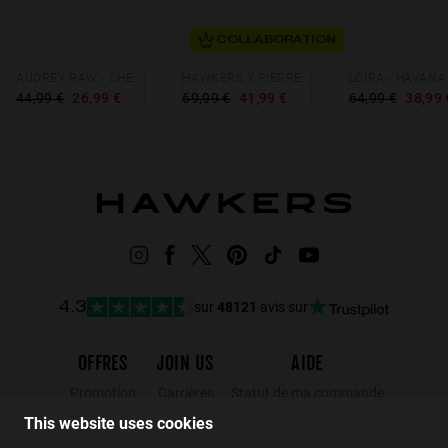
COLLABORATION
AUDREY RAW - CHERRY RED EARTH
HAWKERS X PIERRE GASLY - STACK CAREY
LOIRA - HAVANA
44,99 €
26,99 €
69,99 €
41,99 €
64,99 €
38,99 
sur
48121
avis sur
4.3
OFFRES
JOIN US
AIDE
Promotion
Carrières
Statut de ma commande
Black Friday
Wholesalers
Retours
This website uses cookies