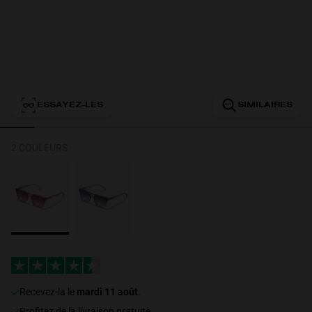
Personalization
ESSAYEZ-LES
SIMILAIRES
2 COULEURS
NEW
S
PERFORMANCE
recevez-la le
mardi 11 août
.
Profitez de la livraison gratuite