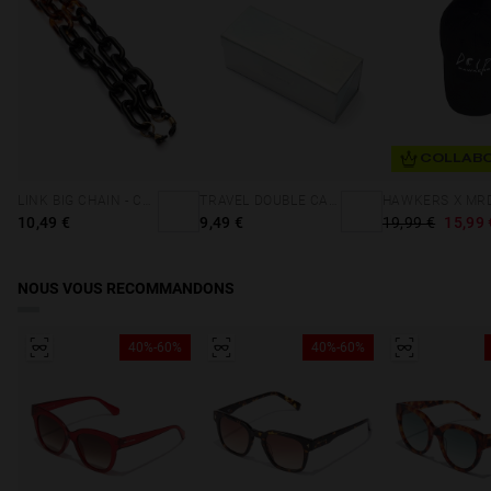
COLLABO
LINK BIG CHAIN - CAREY & BLACK
TRAVEL DOUBLE CASE - HOLOGRAPHIC
10,49 €
9,49 €
19,99 €
15,99 
NOUS VOUS RECOMMANDONS
40%-60%
40%-60%