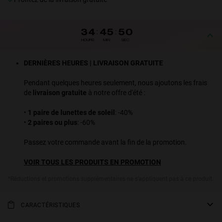
34
:
45
:
50
HOURS
MIN
SEC
DERNIÈRES HEURES | LIVRAISON GRATUITE
Pendant quelques heures seulement, nous ajoutons les frais
de
livraison gratuite
à notre offre d'été :
•
1 paire de lunettes de soleil
: -40%
•
2 paires ou plus
: -60%
Passez votre commande avant la fin de la promotion.
VOIR TOUS LES PRODUITS EN PROMOTION
*Réductions et promotions supplémentaires ne s'appliquent pas à ce produit.
CARACTÉRISTIQUES