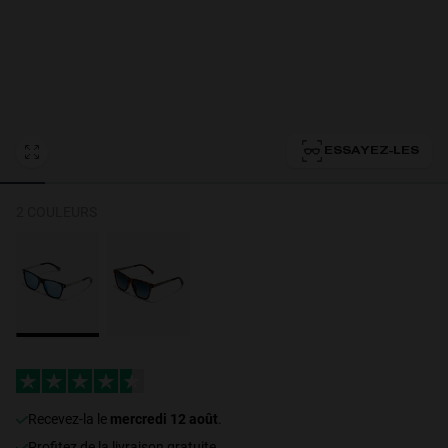
Personalization
ESSAYEZ-LES
2 COULEURS
NEW
S
PERFORMANCE
recevez-la le
mercredi 12 août
.
Profitez de la livraison gratuite