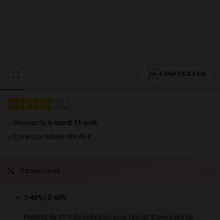
Personalization
ESSAYEZ-LES
recevez-la le
mardi 11 août
.
NEW
Livraison réduite dès 49 €.
PROMOTIONS
S
PERFORMANCE
1-40% | 2-60%
Profitez de 40 % de réduction pour l’achat d’une paire de