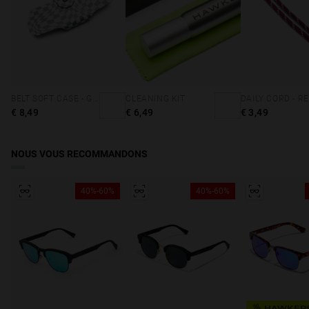
BELT SOFT CASE - GREY SQUARES
CLEANING KIT
€ 8,49
€ 6,49
€ 3,49
NOUS VOUS RECOMMANDONS
40%-60%
40%-60%