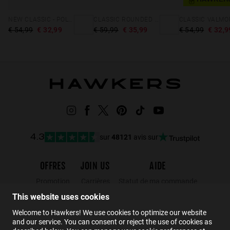
NEW CLASSIC - POLARIZED CLEAR BLUE
CLASSIC ROUNDED - POLARIZED GOLD DARK
€ 54,99
€ 32,99
€ 59,99
€ 35,99
€ 54,99
€ 32,9
sur
48121
avis sur
4.3
OFFRES
JOIN US
AIDE
Promotion
Carrières
Statut de ma commande
Black Friday
Wholesalers
Retours
This website uses cookies
Soldes
Hawkers Crew
FAQs
Welcome to Hawkers! We use cookies to optimize our website
and our service. You can consent or reject the use of cookies as
Contact