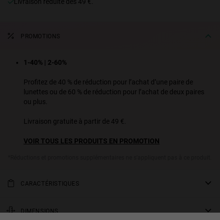
Livraison réduite dès 49 €.
PROMOTIONS
1-40% | 2-60%
Profitez de 40 % de réduction pour l’achat d’une paire de
lunettes ou de 60 % de réduction pour l’achat de deux paires
ou plus.
Livraison gratuite à partir de 49 €.
VOIR TOUS LES PRODUITS EN PROMOTION
*Réductions et promotions supplémentaires ne s'appliquent pas à ce produit.
CARACTÉRISTIQUES
Sur ce modèle classique de lunettes de soleil, les branches et la
partie supérieure des cercles en TR90 écaille de tortue brillante
DIMENSIONS