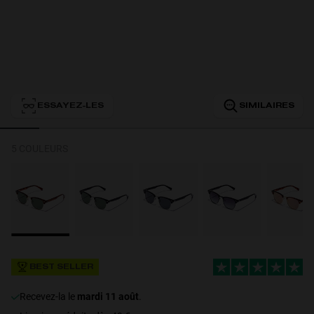
Personalization
ESSAYEZ-LES
SIMILAIRES
5 COULEURS
NEW
BEST SELLER
S
PERFORMANCE
recevez-la le
mardi 11 août
.