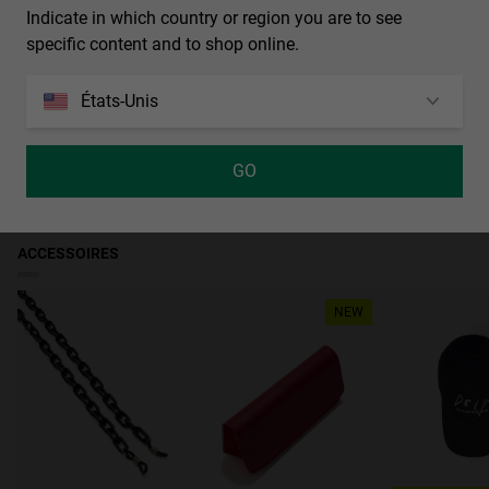
de lumière solaire.
Indicate in which country or region you are to see
Apparence des verres: Gradient
largeur de lentille
specific content and to shop online.
53 mm
Couleur des verres: Vert
Matériau de la monture: Métal
États-Unis
Couleur de la monture: Doré
Couleur des branches: Doré, Noir
GO
Accès à la déclaration de conformité
ACCESSOIRES
NEW