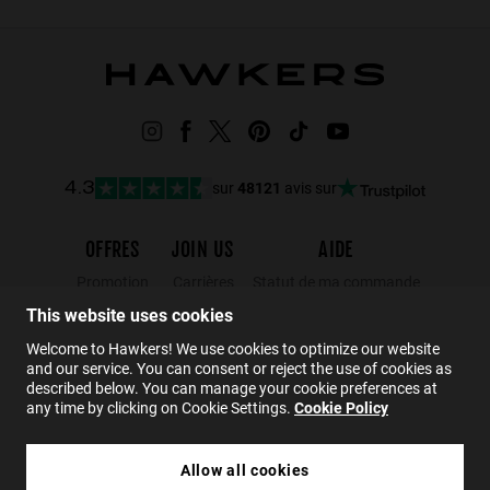
sur
48121
avis sur
4.3
OFFRES
JOIN US
AIDE
Promotion
Carrières
Statut de ma commande
Black Friday
Wholesalers
Retours
This website uses cookies
Soldes
Hawkers Crew
FAQs
Welcome to Hawkers! We use cookies to optimize our website
and our service. You can consent or reject the use of cookies as
Contact
described below. You can manage your cookie preferences at
any time by clicking on Cookie Settings.
Cookie Policy
FR
Allow all cookies