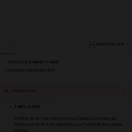
Personalization
ESSAYEZ-LES
recevez-la le
mardi 11 août
.
Livraison réduite dès 49 €.
NEW
PROMOTIONS
1-40% | 2-60%
S
PERFORMANCE
Profitez de 40 % de réduction pour l’achat d’une paire de
lunettes ou de 60 % de réduction pour l’achat de deux paires
ou plus.