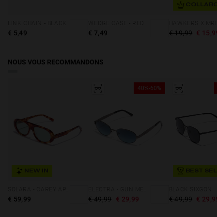
COLLABO
LINK CHAIN - BLACK
WEDGE CASE - RED
€ 5,49
€ 7,49
€ 19,99
€ 15,9
NOUS VOUS RECOMMANDONS
40%-60%
NEW IN
BEST SE
SOLARA - CAREY APPLE
ELECTRA - GUN METAL BLUE DENIM
BLACK SIXGON
€ 59,99
€ 49,99
€ 29,99
€ 49,99
€ 29,9