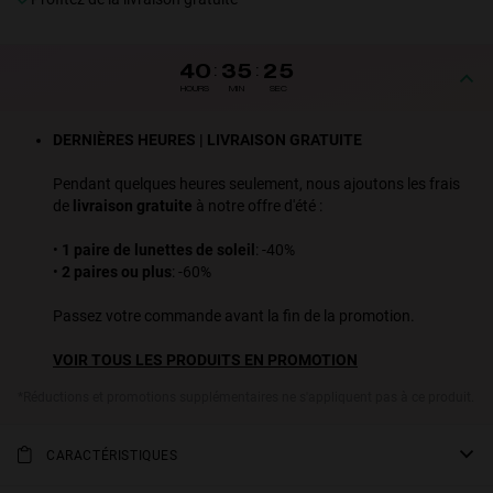
40
:
35
:
25
HOURS
MIN
SEC
DERNIÈRES HEURES | LIVRAISON GRATUITE
Pendant quelques heures seulement, nous ajoutons les frais
de
livraison gratuite
à notre offre d'été :
•
1 paire de lunettes de soleil
: -40%
•
2 paires ou plus
: -60%
Passez votre commande avant la fin de la promotion.
VOIR TOUS LES PRODUITS EN PROMOTION
*Réductions et promotions supplémentaires ne s'appliquent pas à ce produit.
CARACTÉRISTIQUES