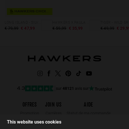
HAWKERS CHOICE
LONG ISLAND - SILVER BEIGE
HAWKERS X PAULA ECHEVARRÍA - METRO
€ 79,99
€ 47,99
€ 59,99
€ 35,99
€ 49,99
€ 29,9
sur
48121
avis sur
4.3
OFFRES
JOIN US
AIDE
Promotion
Carrières
Statut de ma commande
Black Friday
Wholesalers
Retours
This website uses cookies