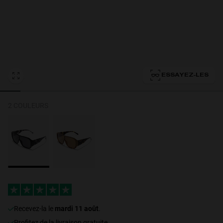
Personalization
ESSAYEZ-LES
2 COULEURS
NEW
S
PERFORMANCE
recevez-la le
mardi 11 août
.
Profitez de la livraison gratuite