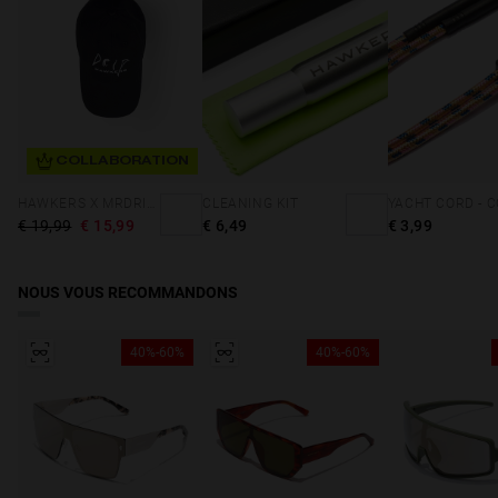
Accès à la déclaration de conformité
COLLABORATION
HAWKERS X MRDRIP - ARTIST CAP BLACK
CLEANING KIT
€ 19,99
€ 15,99
€ 6,49
€ 3,99
NOUS VOUS RECOMMANDONS
40%-60%
40%-60%