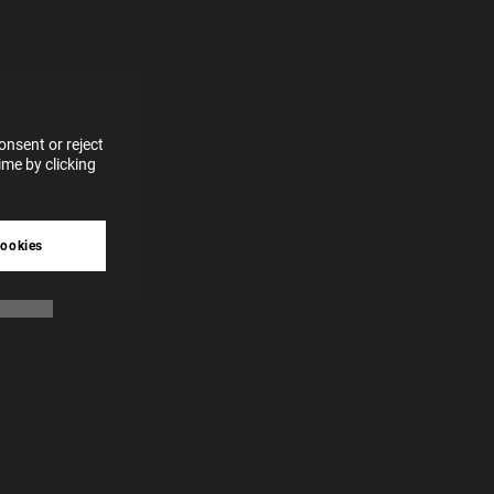
for
vices
 our
 data
nsent or reject
me by clicking
tive
cookies