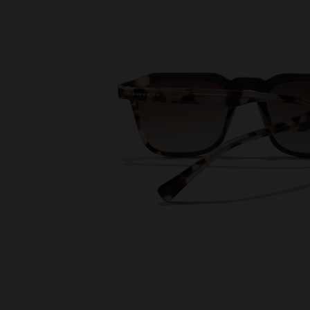
This
Cooki
effici