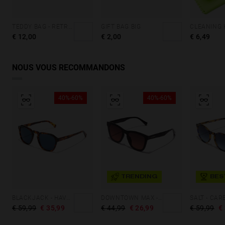
TEDDY BAG - RETRO BLUE
GIFT BAG BIG
CLEANING 
€ 12,00
€ 2,00
€ 6,49
NOUS VOUS RECOMMANDONS
40%-60%
40%-60%
TRENDING
BES
BLACKJACK - HAVANA DARK BLUE
DOWNTOWN MAX - BLACK GREY TO PINK
€ 59,99
€ 35,99
€ 44,99
€ 26,99
€ 59,99
€