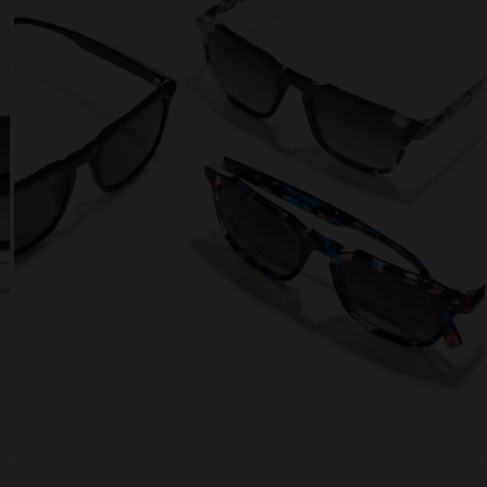
 website uses cookies
es are small text files that can be used by websites to make a user's experienc
ent.