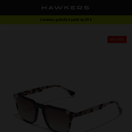
Livraison gratuite à partir de 49 €
1 paire de lunettes -40 % | 2 paires ou plus -60 %
40%-60%