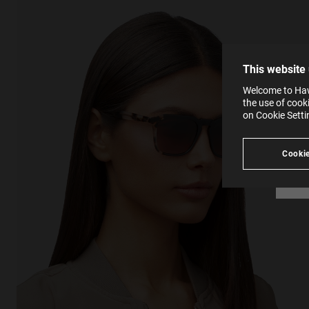
The la
the op
This 
that 
You c
This website
websi
SE
Learn
Welcome to Hawk
in our
the use of cook
Ind
Pleas
on Cookie Sett
see
Cookie