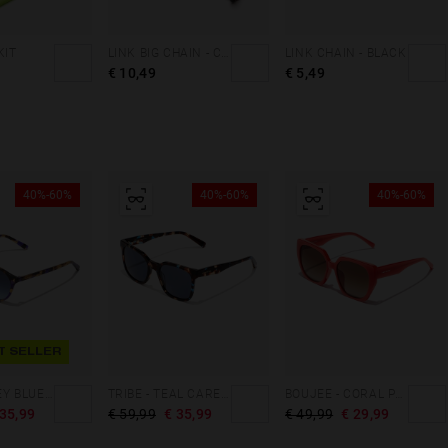
KIT
LINK BIG CHAIN - CAREY & BLACK
LINK CHAIN - BLACK
€ 10,49
€ 5,49
40%-60%
40%-60%
40%-60%
T SELLER
SALT - CAREY BLUE DENIM
TRIBE - TEAL CAREY BLUE
BOUJEE - CORAL PEANUT BUTTER ECO
 35,99
€ 59,99
€ 35,99
€ 49,99
€ 29,99