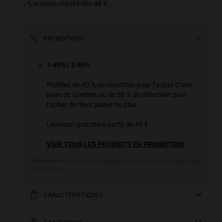
Livraison réduite dès 49 €.
PROMOTIONS
1-40% | 2-60%
Profitez de 40 % de réduction pour l’achat d’une
paire de lunettes ou de 60 % de réduction pour
l’achat de deux paires ou plus.
Livraison gratuite à partir de 49 €.
VOIR TOUS LES PRODUITS EN PROMOTION
*Réductions et promotions supplémentaires ne s'appliquent pas
à ce produit.
CARACTÉRISTIQUES
Ce dessin géométrique est une réinterprétation carrée