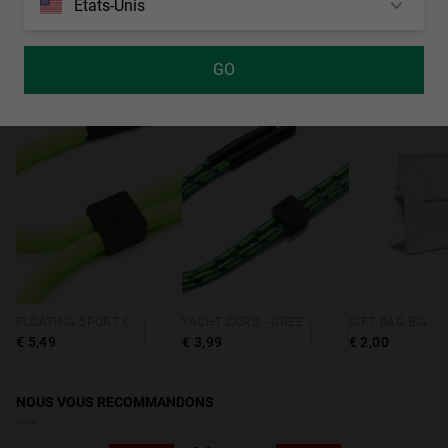
usage extérieur en plein soleil. Ils absorbent entre 82 et 92 %
États-Unis
de lumière solaire.
largeur de lentille
Apparence des verres: Gradient
54 mm
ACCESSOIRES
GO
Couleur des verres: Bleu
Matériau de la monture: Tristan Renew
Couleur de la monture: Bleu
Couleur des branches: Bleu, Rouge
Accès à la déclaration de conformité
FLOATING SPORT CORD - NEON GREEN
YACHT CORD - GREEN
GIFT BAG BIG
€ 5,49
€ 3,99
€ 2,00
NOUS VOUS RECOMMANDONS