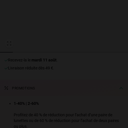
Personalization
recevez-la le
mardi 11 août
.
Livraison réduite dès 49 €.
NEW
PROMOTIONS
1-40% | 2-60%
S
PERFORMANCE
Profitez de 40 % de réduction pour l’achat d’une paire de
lunettes ou de 60 % de réduction pour l’achat de deux paires
ou plus.