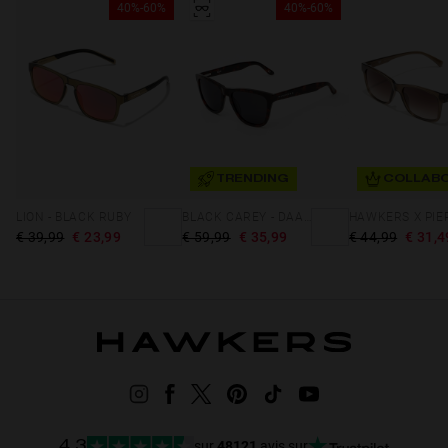
40%-60%
40%-60%
TRENDING
COLLABO
LION - BLACK RUBY
BLACK CAREY - DAARK ONE X
€ 39,99
€ 23,99
€ 59,99
€ 35,99
€ 44,99
€ 31,4
sur
48121
avis sur
4.3