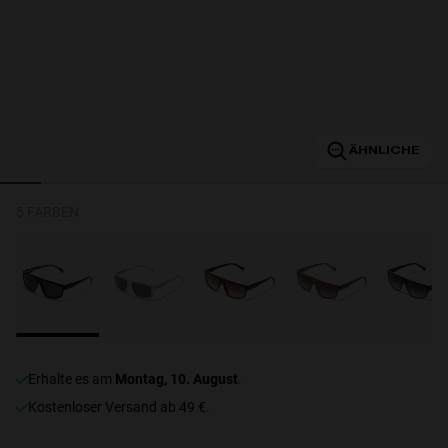
Personalization
ÄHNLICHE
5 FARBEN
NEW
erhalte es am
Montag, 10. August
.
S
PERFORMANCE
Kostenloser Versand ab 49 €.