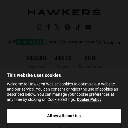
von
48121
Bewertungen auf
4.3
ANGEBOTE
JOIN US
HILFE
Angebote
Careers
Bestellstatus
Black Friday
Wholesalers
Rücksendungen
This website uses cookies
Schlussverkauf
Hawkers Crew
FAQs
Welcome to Hawkers! We use cookies to optimize our website
and our service. You can consent or reject the use of cookies as
Kontakt
described below. You can manage your cookie preferences at
any time by clicking on Cookie Settings.
Cookie Policy
DE
Allow all cookies
44.99€