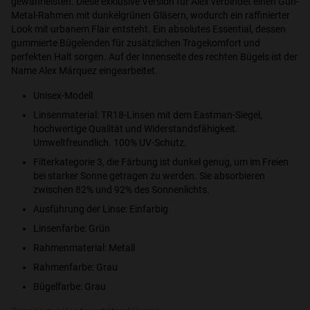
gewährleisten. Diese exklusive Version für Alex verbindet einen Gun-
Metal-Rahmen mit dunkelgrünen Gläsern, wodurch ein raffinierter
Look mit urbanem Flair entsteht. Ein absolutes Essential, dessen
gummierte Bügelenden für zusätzlichen Tragekomfort und
perfekten Halt sorgen. Auf der Innenseite des rechten Bügels ist der
Name Alex Márquez eingearbeitet.
Unisex-Modell
Linsenmaterial: TR18-Linsen mit dem Eastman-Siegel,
hochwertige Qualität und Widerstandsfähigkeit.
Umweltfreundlich. 100% UV-Schutz.
Filterkategorie 3, die Färbung ist dunkel genug, um im Freien
bei starker Sonne getragen zu werden. Sie absorbieren
zwischen 82% und 92% des Sonnenlichts.
Ausführung der Linse: Einfarbig
Linsenfarbe: Grün
Rahmenmaterial: Metall
Rahmenfarbe: Grau
Bügelfarbe: Grau