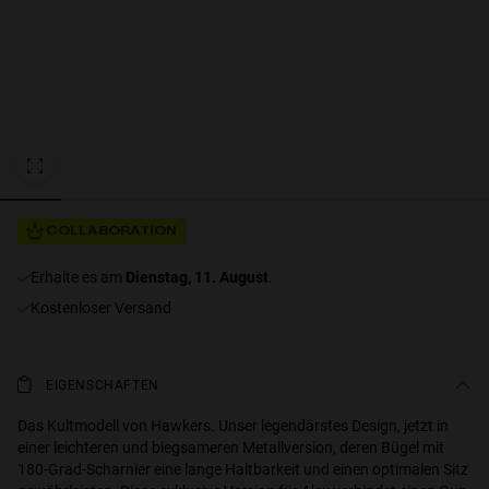
Personalization
COLLABORATION
erhalte es am
Dienstag, 11. August
.
NEW
Kostenloser Versand
EIGENSCHAFTEN
S
PERFORMANCE
Das Kultmodell von Hawkers. Unser legendärstes Design, jetzt in
einer leichteren und biegsameren Metallversion, deren Bügel mit
180-Grad-Scharnier eine lange Haltbarkeit und einen optimalen Sitz