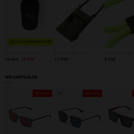
COLLABORATION
HAWKERS X MRDRIP - ARTIST CAP BLACK
CARGO BAG - MILITARY GREEN
19.99€
15.99€
11.99€
5.49€
WIR EMPFEHLEN
40%-60%
40%-60%