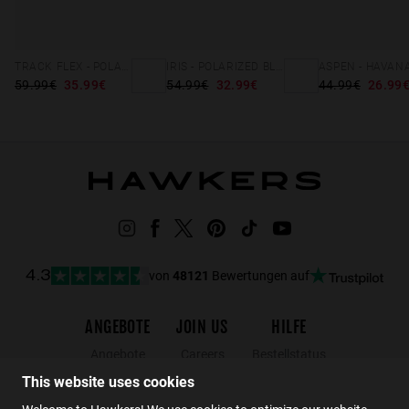
TRACK FLEX - POLARIZED BLUE RUBY
IRIS - POLARIZED BLACK DARK
59.99€
35.99€
54.99€
32.99€
44.99€
26.99
von
48121
Bewertungen auf
4.3
ANGEBOTE
JOIN US
HILFE
Angebote
Careers
Bestellstatus
Black Friday
Wholesalers
Rücksendungen
This website uses cookies
Schlussverkauf
Hawkers Crew
FAQs