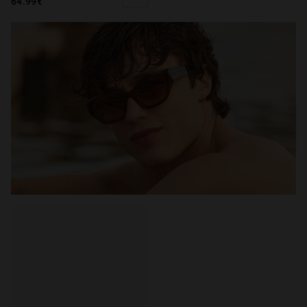
64.99€