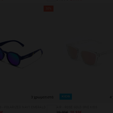
30%
4
3 χρωματιστά
KIDS
AIR - ROSE GOLD ONE KIDS
 - POLARIZED NAVY EMERALD
29.99€
20.99€
9€