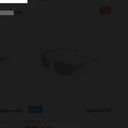
30%
30%
4 χρωματιστά
 χρωματιστά
KIDS
RAVE KIDS - WHITE LIGHT PURPLE
R BLUE
29.99€
20.99€