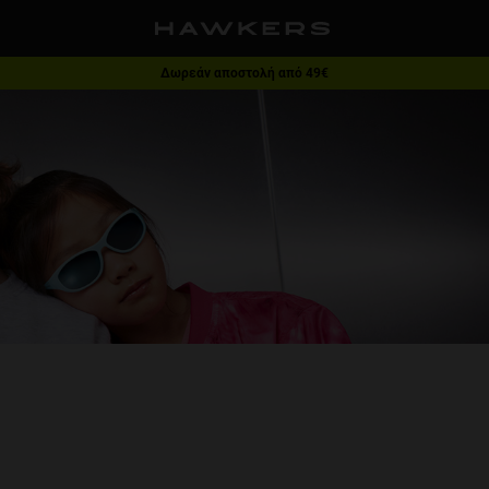
Δωρεάν αποστολή από 49€
1 ζευγάρι - 40% | 2 ζευγάρια ή παραπάνω - 60%