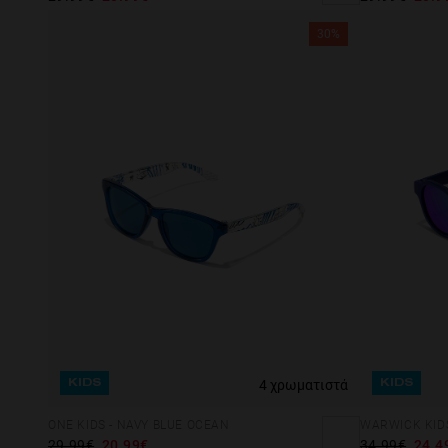
30%
4 χρωματιστά
KIDS
KIDS
ONE KIDS - NAVY BLUE OCEAN
WARWICK KIDS
29.99€
20.99€
34.99€
24.4