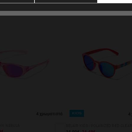
ΗΠΑ
GO
Analytical
30%
Personalization
4 χρωματιστά
4
KIDS
PINK NEBULA
BELAIR KIDS - POLARIZED RED CLEA
9€
34.99€
24.49€