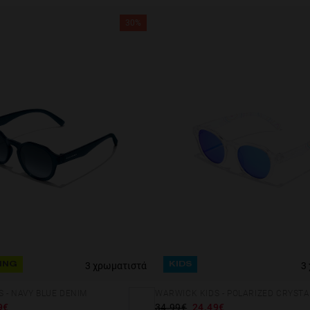
30%
3
3 χρωματιστά
KIDS
ING
WARWICK KIDS - POLARIZED CRYSTA
 - NAVY BLUE DENIM
34.99€
24.49€
9€