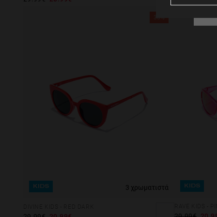
30%
3 χρωματιστά
KIDS
KIDS
RAVE KIDS - 
DIVINE KIDS - RED DARK
29.99€
20.9
29.99€
20.99€