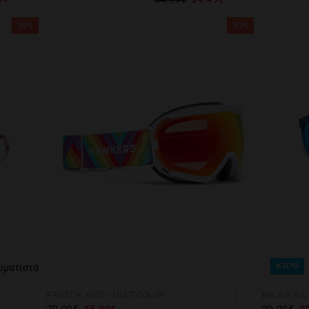
30%
30%
ωματιστά
KIDS
FROSTIK KIDS - MULTICOLOR
BELAIR KID
79.99€
55.99€
29.99€
2