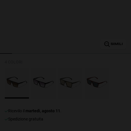
Personalization
SIMILI
4 COLORI
NEW
S
PERFORMANCE
ricevilo il
martedì, agosto 11
.
Spedizione gratuita