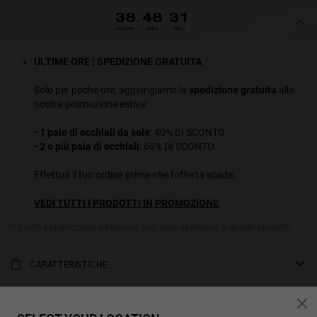
38
:
48
:
30
HOURS
MIN
SEC
ULTIME ORE | SPEDIZIONE GRATUITA
Solo per poche ore, aggiungiamo la
spedizione gratuita
alla
nostra promozione estiva:
•
1 paio di occhiali da sole
: 40% DI SCONTO
•
2 o più paia di occhiali
: 60% DI SCONTO
Effettua il tuo ordine prima che l'offerta scada.
VEDI TUTTI I PRODOTTI IN PROMOZIONE
* Sconti e promozione addizionali non sono applicabili a questo prodotto.
CARATTERISTICHE
Eleva i tuoi outfit quotidiani a un mood legend con questi occhiali
da sole quadrati stile flat top. Il contrasto tra il frontale leggermente
MISURE