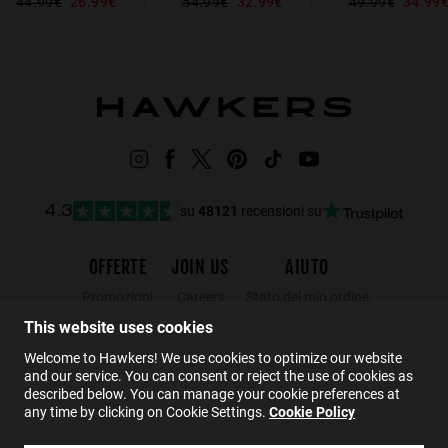
44.99€
26.99€
54.99€
32.99€
49.99€
34.99
su
48121
recensioni su
4.3
OFFERTE
JOIN US
AIUTO
Promozioni
Careers
Stato del mio ordine
Black Friday
Wholesalers
Resi
This website uses cookies
Saldi
Hawkers Crew
FAQs
Welcome to Hawkers! We use cookies to optimize our website
and our service. You can consent or reject the use of cookies as
Contatto
described below. You can manage your cookie preferences at
any time by clicking on Cookie Settings.
Cookie Policy
IT