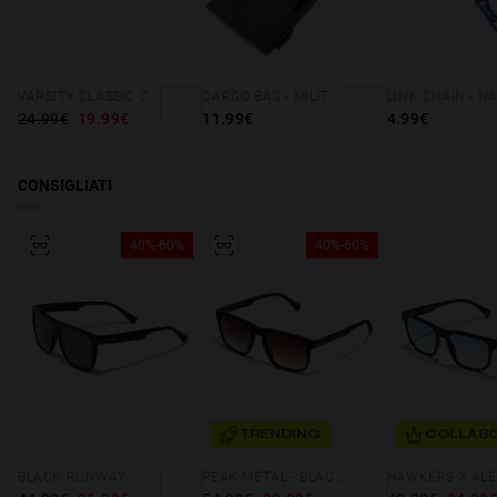
VARSITY CLASSIC CAP NAVY
CARGO BAG - MILITARY GREEN
24.99€
19.99€
11.99€
4.99€
CONSIGLIATI
40%-60%
40%-60%
TRENDING
COLLABO
BLACK RUNWAY
PEAK METAL - BLACK SMOKY BROWN