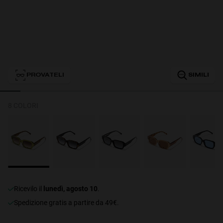
Personalization
PROVATELI
SIMILI
8 COLORI
NEW
S
PERFORMANCE
ricevilo il
lunedì, agosto 10
.
Spedizione gratis a partire da 49€.