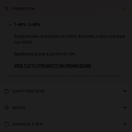
PROMOZIONI
1-40% | 2-60%
Scegli un paio di occhiali con il 40% di sconto, o due o più paia
con il 60%.
Spedizione gratis a partire da 49€.
VEDI TUTTI I PRODOTTI IN PROMOZIONE
* Sconti e promozione addizionali non sono applicabili a questo prodotto.
CARATTERISTICHE
Occhiali da sole rettangolari slim. Un design attuale che rinnova lo
stile retro, grazie all'asta larga in acetato e all'estetica chunky. Un
MISURE
must assoluto per look urbani con personalità. Disponibile in vari
asta
colori di montature e lenti.
GARANZIA E RESI
145 mm
Modello unisex