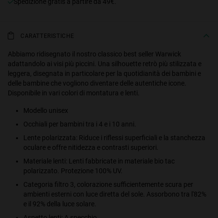
Spedizione gratis a partire da 49€.
CARATTERISTICHE
Abbiamo ridisegnato il nostro classico best seller Warwick
adattandolo ai visi più piccini. Una silhouette retrò più stilizzata e
leggera, disegnata in particolare per la quotidianità dei bambini e
delle bambine che vogliono diventare delle autentiche icone.
Disponibile in vari colori di montatura e lenti.
Modello unisex
Occhiali per bambini tra i 4 e i 10 anni.
Lente polarizzata: Riduce i riflessi superficiali e la stanchezza
oculare e offre nitidezza e contrasti superiori.
Materiale lenti: Lenti fabbricate in materiale bio tac
polarizzato. Protezione 100% UV.
Categoria filtro 3, colorazione sufficientemente scura per
ambienti esterni con luce diretta del sole. Assorbono tra l'82%
e il 92% della luce solare.
Aspetto lenti: A specchio