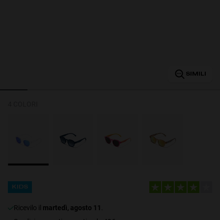
Personalization
SIMILI
4 COLORI
NEW
S
PERFORMANCE
KIDS
ricevilo il
martedì, agosto 11
.