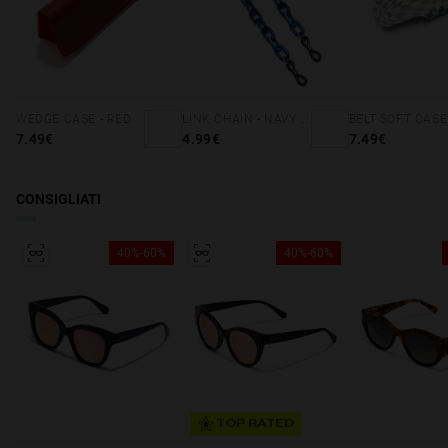
WEDGE CASE - RED
LINK CHAIN - NAVY BLUE
7.49€
4.99€
7.49€
CONSIGLIATI
40%-60%
40%-60%
TOP RATED