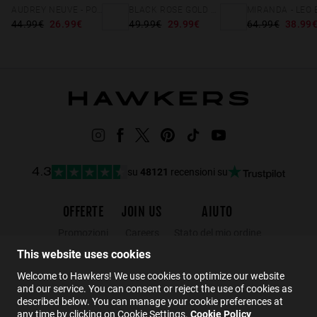
AUDREY NEUVE - POLARIZED BLACK PINK
BLACK ROSE GOLD DIVINE
44.99€
26.99€
49.99€
29.99€
64.99€
38.99
su
48121
recensioni su
4.3
OFFERTE
JOIN US
AIUTO
Promozioni
Careers
Stato del mio ordine
Black Friday
Wholesalers
Resi
This website uses cookies
Saldi
Hawkers Crew
FAQs
Welcome to Hawkers! We use cookies to optimize our website
and our service. You can consent or reject the use of cookies as
Contatto
described below. You can manage your cookie preferences at
any time by clicking on Cookie Settings.
Cookie Policy