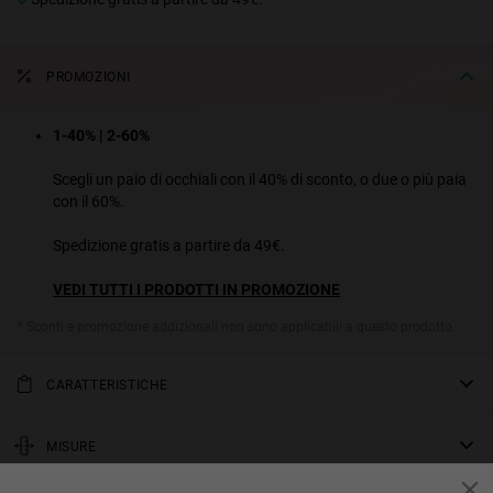
PROMOZIONI
1-40% | 2-60%
Scegli un paio di occhiali con il 40% di sconto, o due o più paia
con il 60%.
Spedizione gratis a partire da 49€.
VEDI TUTTI I PRODOTTI IN PROMOZIONE
* Sconti e promozione addizionali non sono applicabili a questo prodotto.
CARATTERISTICHE
La montatura in color miele semi-traslucido e marrone tartaruga di
questo modello cat eye arrotondato viene completata da dettagli
MISURE
dalle tonalità oro metallico sulla linea delle sopracciglia e da lenti
asta
polarizzate in marrone sfumato.