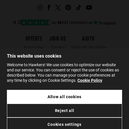
su
48121
recensioni su
4.3
OFFERTE
JOIN US
AIUTO
Promozioni
Careers
Stato del mio ordine
Black Friday
Wholesalers
Resi
This website uses cookies
Saldi
Hawkers Crew
FAQs
Welcome to Hawkers! We use cookies to optimize our website
and our service. You can consent or reject the use of cookies as
Contatto
described below. You can manage your cookie preferences at
any time by clicking on Cookie Settings.
Cookie Policy
IT
Allow all cookies
59.99€
PIERRE GASLY X HAWKERS - CITYBREAK
Reject all
35.99€
Privacy
Cookies
Condizioni
Accessibilità
AGGIUNGI AL CARRELLO
Cookies settings