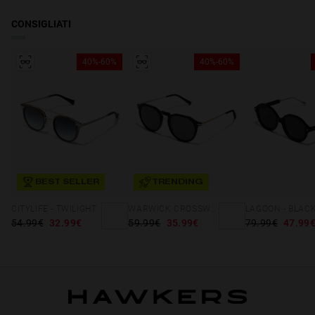
CONSIGLIATI
40%-60%
40%-60%
BEST SELLER
TRENDING
CITYLIFE - TWILIGHT
WARWICK CROSSWALK - POLARIZED BLACK
54.99€
32.99€
59.99€
35.99€
79.99€
47.99