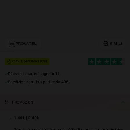
Personalization
PROVATELI
SIMILI
NEW
COLLABORATION
ricevilo il
martedì, agosto 11
.
Spedizione gratis a partire da 49€.
S
PERFORMANCE
PROMOZIONI
1-40% | 2-60%
Scegli un paio di occhiali con il 40% di sconto, o due o più paia