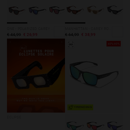
MANHATTAN - CAREY ROSEWOOD
ONE - POLARIZED CAREY DARK
€ 64,99
€ 38,99
€ 44,99
€ 26,99
40%-60%
TRENDING
ECLIPSE