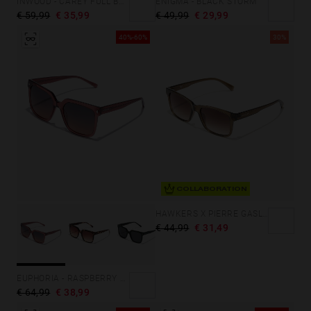
ENIGMA - BLACK STORM
INWOOD - CAREY FULL BROWN
€ 49,99
€ 29,99
€ 59,99
€ 35,99
40%-60%
30%
COLLABORATION
HAWKERS X PIERRE GASLY - HARE
€ 44,99
€ 31,49
EUPHORIA - RASPBERRY PINK
€ 64,99
€ 38,99