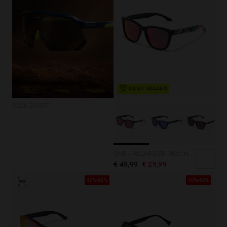
BEST SELLER
SS26 DROP7
ONE - POLARIZED PSYCHEDELIC RUBY
€ 49,99
€ 29,99
40%-60%
40%-60%