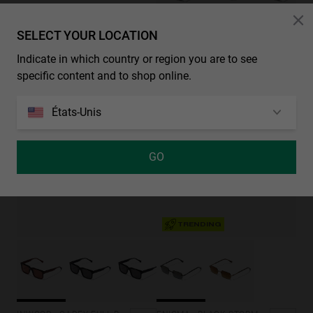
SELECT YOUR LOCATION
CORE RAW - POLARIZED BLACK EMERALD
€ 44,99
€ 26,99
Indicate in which country or region you are to see
40%-60%
40%-60%
specific content and to shop online.
États-Unis
GO
TRENDING