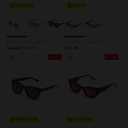
TRENDING
NEW IN
DAY DREAM - CAREY ASH
ONE RAW - POLARIZED AIR JOKER
€ 59,99
€ 44,99
€ 26,99
40%-60%
40%-60%
BEST SELLER
TOP RATED