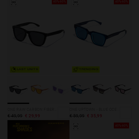
40%-60%
40%-60%
LAST UNITS
TRENDING
ONE RAW CARBON FIBER - POLARIZED DARK
ONE UPTOWN - BLUE OCEAN
€ 49,99
€ 29,99
€ 59,99
€ 35,99
40%-60%