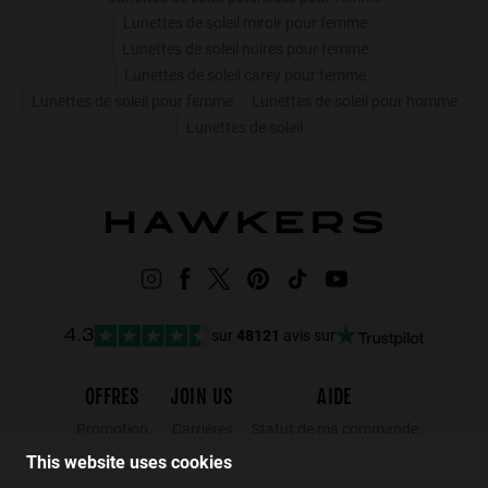
Lunettes de soleil miroir pour femme
Lunettes de soleil noires pour femme
Lunettes de soleil carey pour femme
Lunettes de soleil pour femme
Lunettes de soleil pour homme
Lunettes de soleil
sur
48121
avis sur
4.3
OFFRES
JOIN US
AIDE
Promotion
Carrières
Statut de ma commande
Black Friday
Wholesalers
Retours
This website uses cookies