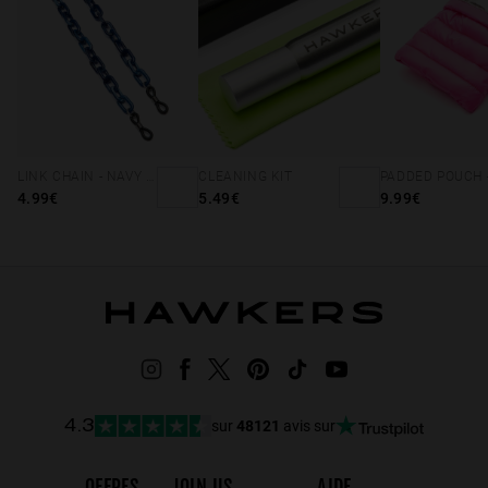
LINK CHAIN - NAVY BLUE
CLEANING KIT
4.99€
5.49€
9.99€
sur
48121
avis sur
4.3
OFFRES
JOIN US
AIDE