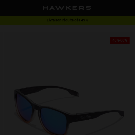
Livraison réduite dès 49 €
1 paire de lunettes -40 % | 2 paires ou plus -60 %
40%-60%