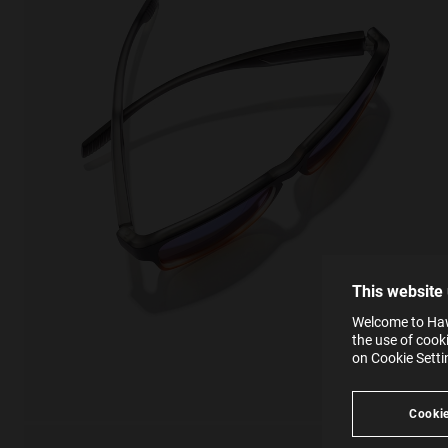
This
Cooki
effici
The la
the op
This 
that 
You c
This website
websi
SE
Learn
Welcome to Hawk
in our
the use of cook
Ind
Pleas
on Cookie Sett
see
Cookie