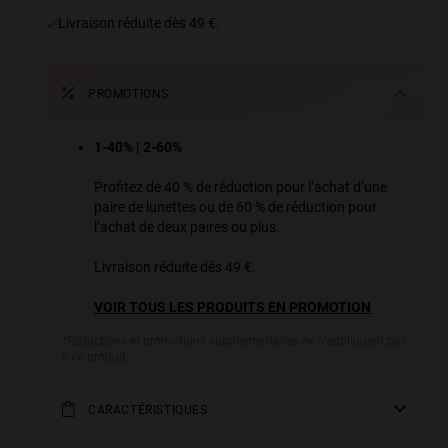
Livraison réduite dès 49 €.
PROMOTIONS
1-40% | 2-60%
Profitez de 40 % de réduction pour l’achat d’une
paire de lunettes ou de 60 % de réduction pour
l’achat de deux paires ou plus.
Livraison réduite dès 49 €.
VOIR TOUS LES PRODUITS EN PROMOTION
*Réductions et promotions supplémentaires ne s'appliquent pas
à ce produit.
CARACTÉRISTIQUES
Les verres couleur bleu ciel polarisés à effet miroir sont