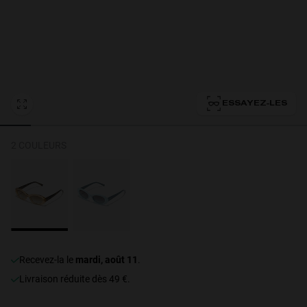
Personalization
ESSAYEZ-LES
2 COULEURS
NEW
Recevez-la le
mardi, août 11
.
S
PERFORMANCE
Livraison réduite dès 49 €.