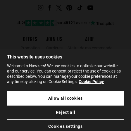
sur
48121
avis sur
4.3
OFFRES
JOIN US
AIDE
Promotion
Carrières
Statut de ma commande
Black Friday
Wholesalers
Retours
This website uses cookies
Soldes
Hawkers Crew
FAQs
Welcome to Hawkers! We use cookies to optimize our website
and our service. You can consent or reject the use of cookies as
Contact
described below. You can manage your cookie preferences at
any time by clicking on Cookie Settings.
Cookie Policy
FR
Allow all cookies
54.99€
GLIMMER - CREAM HAZELNUT
Reject all
32.99€
Confidentialité
Cookies
Conditions
Accessibilité
ÉPUISÉ
Cookies settings