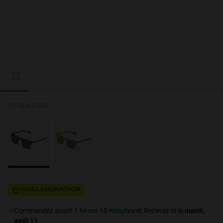
Personalization
2 COULEURS
NEW
COLLABORATION
S
PERFORMANCE
Commandez avant
1 heure 10 minutes
et Recevez-la le
mardi,
août 11
.