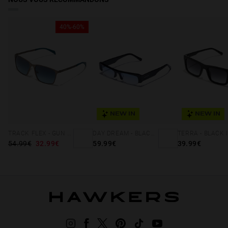
Pro
iPhone
40%-60%
15
Pro
Max
iPhone
15
Plus
iPhone
16
NEW IN
NEW IN
iPhone
16
Pro
TRACK FLEX - GUN METAL BLUE DENIM
DAY DREAM - BLACK BLUET
TERRA - BLACK 
54.99€
32.99€
59.99€
39.99€
iPhone
16
Pro
Max
iPhone
16
Pro
Max