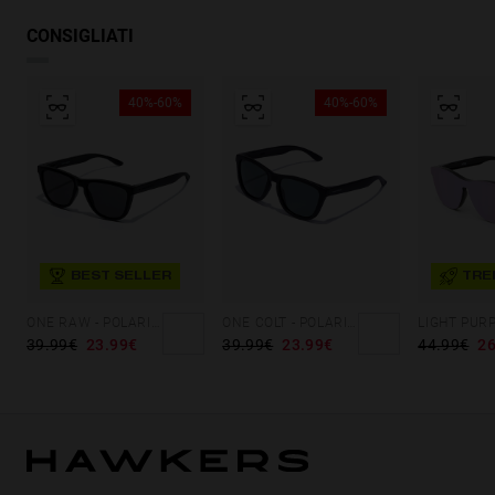
CONSIGLIATI
40%-60%
40%-60%
BEST SELLER
TRE
ONE RAW - POLARIZED BLACK DARK
ONE COLT - POLARIZED BLACK GREY
39.99€
23.99€
39.99€
23.99€
44.99€
26