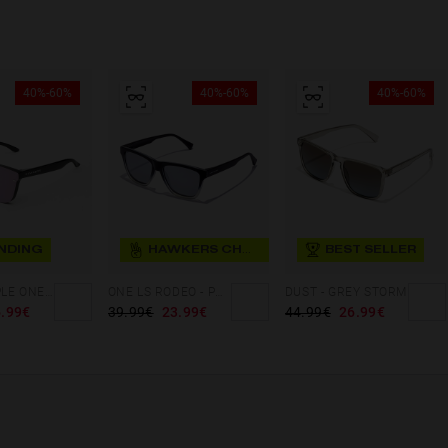
40%-60%
40%-60%
40%-60%
NDING
HAWKERS CHOICE
BEST SELLER
LIGHT PURPLE ONE VENM HYBRID
ONE LS RODEO - POLARIZED BLACK MIRROR
DUST - GREY STORM
.99€
39.99€
23.99€
44.99€
26.99€