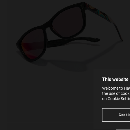
This
Cooki
effici
The la
the op
This 
that 
You c
This website
websi
SE
Learn
Welcome to Hawk
in our
the use of cook
Ind
Pleas
on Cookie Sett
see
Cookie