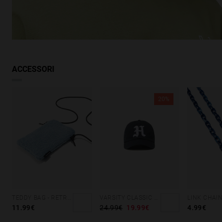
Cerchi ispirazione?
Scopri prodotti simili
VEDI SIMILI
ACCESSORI
20%
TEDDY BAG - RETRO BLUE
VARSITY CLASSIC CAP NAVY
11.99€
24.99€
19.99€
4.99€