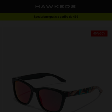
Spedizione gratis a partire da 49€
1 paio di occhiali - 40% | 2 o più paia - 60%
40%-60%