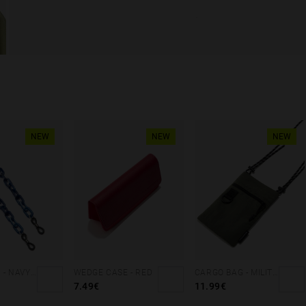
NEW
NEW
NEW
LINK CHAIN - NAVY BLUE
WEDGE CASE - RED
CARGO BAG - MILITARY GREEN
7.49€
11.99€