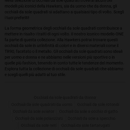
Nella selezione di occhiali da sole quadrati troverai alcuni dei
modelli più iconici della Hawkers, sia da uomo che da donna, gli
occhiali da sole quadrati si adattano a qualsiasi tipo di volto. Scegli
i tuoi preferiti!
La forma geometrica degli occhiali da sole quadrati contribuisce a
mettere in risalto i tratti di ogni volto. Il nostro iconico modello ONE
fa parte di questa collezione. Alla Hawkers potrai trovare questi
occhiali da sole in un'infinità di colori e in diversi materiali come il
TR90, l'acetato o il metallo. Gli occhiali da sole quadrati sono ideali
per uomo e donna e ne abbiamo nelle versioni più sportive o in
quelle più fashion, tenendo in conto tutte le tendenze del momento.
Esplora tutta la collezione di occhiali da sole quadrati che abbiamo
e scegli quelli più adatti al tuo stile.
Occhiali da sole quadrati da donna
Occhiali da sole quadrati da uomo
Occhiali da sole rotondi
Occhiali da sole aviator
Occhiali da sole a occhio di gatto
Occhiali da sole polarizzati
Occhiali da sole a specchio
Occhiali da sole neri
Occhiali da sole tartarugati