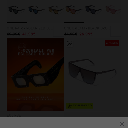
ONE PAIR - POLARIZED BLACK DARK
ONE DREAM - BLACK BROWN
69.99€
41.99€
44.99€
26.99€
40%-60%
TOP RATED
ECLIPSE