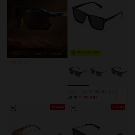
BEST SELLER
SS26 DROP7
DUST - POLARIZED BLACK DARK
49.99€
29.99€
40%-60%
40%-60%