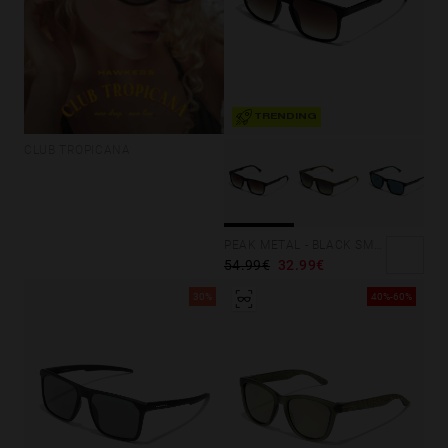
TRENDING
CLUB TROPICANA
PEAK METAL - BLACK SMOKY BROWN
54.99€
32.99€
30%
40%-60%