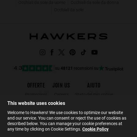
Occhiali da sole da uomo
Occhiali da sole da donna
Occhiali da sole
su
48121
recensioni su
4.3
OFFERTE
JOIN US
AIUTO
Promozioni
Careers
Stato del mio ordine
This website uses cookies
Black Friday
Wholesalers
Resi
Saldi
Hawkers Crew
FAQs
Welcome to Hawkers! We use cookies to optimize our website
and our service. You can consent or reject the use of cookies as
Contatto
described below. You can manage your cookie preferences at
any time by clicking on Cookie Settings.
Cookie Policy