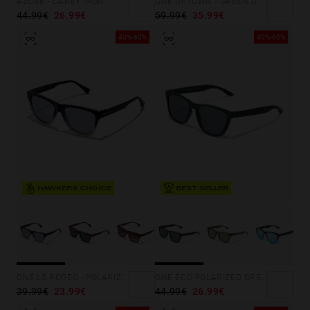
AZURE - CAREY IRON
ONE UPTOWN - GREEN DARK
44.99€
26.99€
59.99€
35.99€
40%-60%
40%-60%
BEST SELLER
HAWKERS CHOICE
ONE LS RODEO - POLARIZED BLACK MIRROR
ONE ECO POLARIZED GREEN
39.99€
23.99€
44.99€
26.99€