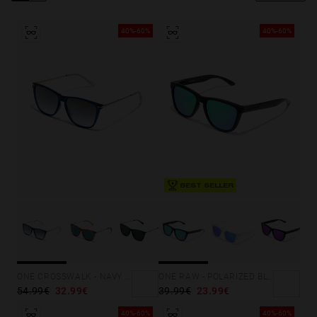
Personalization
40%-60%
40%-60%
NEW
BEST SELLER
S
PERFORMANCE
ONE RAW - POLARIZED BLACK EMERALD
ONE CROSSWALK - NAVY GRADIENT GOLD
39.99€
23.99€
54.99€
32.99€
40%-60%
40%-60%