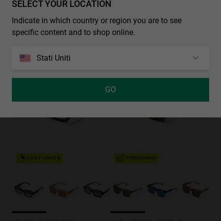
SELECT YOUR LOCATION
Indicate in which country or region you are to see
WEED - GRADIENT BLUE STORM
specific content and to shop online.
49.99€
29.99€
40%-60%
40%-60%
Stati Uniti
GO
LAST UNITS
TRENDING