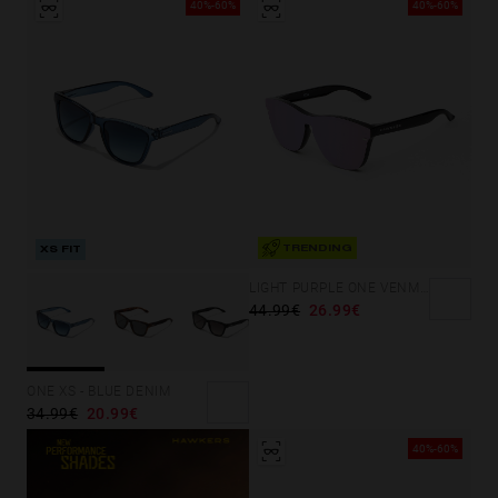
40%-60%
40%-60%
TRENDING
XS FIT
LIGHT PURPLE ONE VENM HYBRID
44.99€
26.99€
ONE XS - BLUE DENIM
34.99€
20.99€
40%-60%