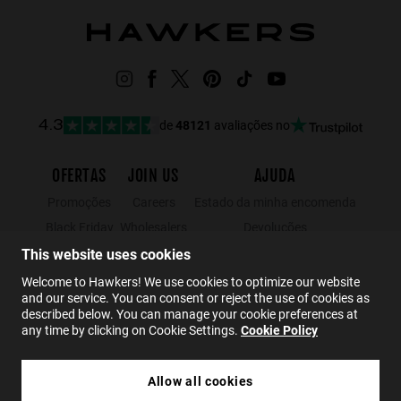
de
48121
avaliações no
4.3
OFERTAS
JOIN US
AJUDA
Promoções
Careers
Estado da minha encomenda
Black Friday
Wholesalers
Devoluções
Saldos
Hawkers Crew
Localizador de lojas
This website uses cookies
FAQs
Welcome to Hawkers! We use cookies to optimize our website
and our service. You can consent or reject the use of cookies as
Contato
described below. You can manage your cookie preferences at
any time by clicking on Cookie Settings.
Cookie Policy
PT
Allow all cookies