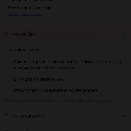
recolha gratuita na loja
S
PERFORMANCE
ver disponibilidade
PROMOÇÕES
1-40% | 2-60%
Compre um par de óculos com 40% de desconto, ou dois ou
mais pares com 60% de desconto.
Envio grátis a partir de 49 €.
VEJA TODOS OS PRODUTOS DA PROMOÇÃO
*Descontos e promoções adicionais não são aplicáveis a este produto.
CARACTERÍSTICAS
Este modelo sofisticado e elegante é inspirado nos clássicos óculos