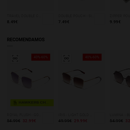
TRAVEL DOUBLE CASE - HOLOGRAPHIC
DOUBLE POUCH - SILVER CORAL
8.49€
7.49€
9.99€
RECOMENDAMOS
40%-60%
40%-60%
HAWKERS CHOICE
ROYAL FLUSH - GOLD PURPLE TO PINK
IRIS - LIGHT GOLD EARTH
54.99€
32.99€
49.99€
29.99€
54.99€
32