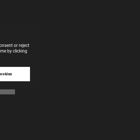
for
vices
 our
 data
nsent or reject
me by clicking
tive
cookies