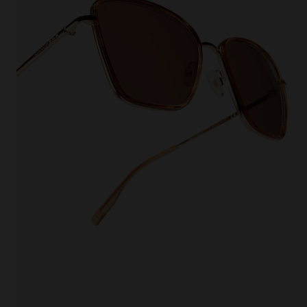
This
Cooki