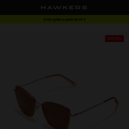
Envio grátis a partir de 49 €
1 par de óculos - 40% | 2 ou mais pares - 60%
40%-60%