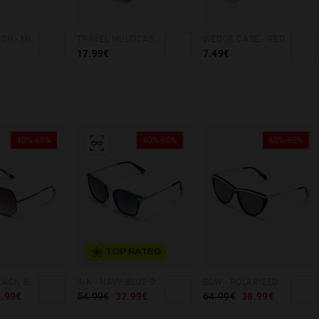
ZIPPER POUCH - MILITARY GREEN
TRAVEL MULTICASE - MINT BLUE
WEDGE CASE - RED
17.99€
7.49€
40%-60%
40%-60%
40%-60%
TOP RATED
LUMINA - BLACK SMOKY BLACK
INK - NAVY BLUE DENIM
BOW - POLARIZED BLACK DARK
.99€
54.99€
32.99€
64.99€
38.99€