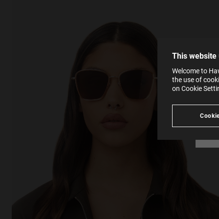
effici
The la
the op
This 
that 
You c
This website
websi
SE
Learn
Welcome to Hawk
in our
the use of cook
Ind
Pleas
on Cookie Sett
see
Cookie