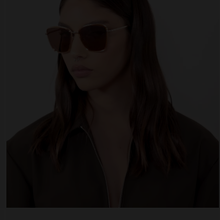
 website uses cookies
es are small text files that can be used by websites to make a user's experienc