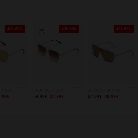
40%-60%
40%-60%
40%-60%
SWAG - LIGHT GOLD MATCHA
CAD - GOLD EARTH
ECLIPSA - GUN METAL BEIGE
.99€
54.99€
32.99€
64.99€
38.99€