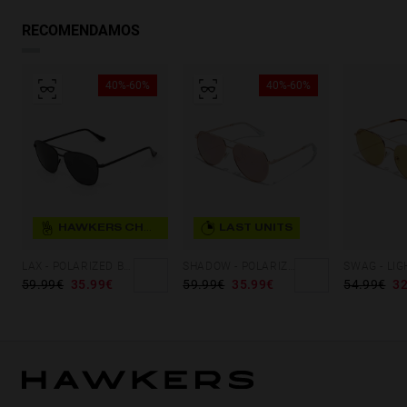
RECOMENDAMOS
40%-60%
40%-60%
HAWKERS CHOICE
LAST UNITS
LAX - POLARIZED BLACK DARK
SHADOW - POLARIZED ROSE GOLD
59.99€
35.99€
59.99€
35.99€
54.99€
32