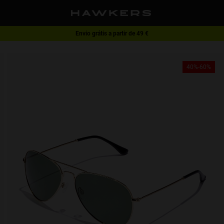
Envio grátis a partir de 49 €
1 par de óculos - 40% | 2 ou mais pares - 60%
40%-60%