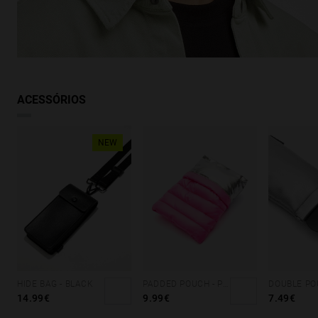
Procurando inspiração?
Descubra produtos semelhantes
VER SEMELHANTES
ACESSÓRIOS
NEW
HIDE BAG - BLACK
PADDED POUCH - PINK
14.99€
9.99€
7.49€