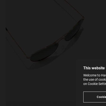
This
Cooki
effici
The la
the op
This 
that 
You c
This website
websi
SE
Learn
Welcome to Hawk
in our
the use of cook
Ind
Pleas
on Cookie Sett
see
Cookie