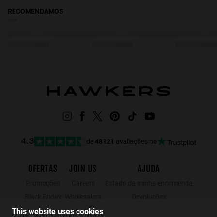
RECOMENDAMOS
de
48121
avaliações no
4.3
OFERTAS
JOIN US
AJUDA
Promoções
Careers
Estado da minha encomenda
Black Friday
Wholesalers
Devoluções
Saldos
Hawkers Crew
Localizador de lojas
This website uses cookies