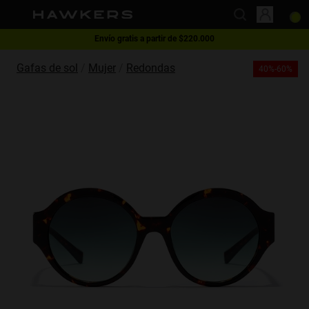
Envío gratis a partir de $220.000
This website uses cookies
1 gafa - 40% | 2 gafas o más -60%
Gafas de sol
Mujer
Redondas
40%-60%
Cookies are small text files that can be used by websites to make a user's
experience more efficient.
The law states that we can store cookies on your device if they are strictly
necessary for the operation of this site. For all other types of cookies we
need your permission.
This site uses different types of cookies. Some cookies are placed by third
party services that appear on our pages.
You can at any time change or withdraw your consent from the Cookie
Declaration on our website.
Learn more about who we are, how you can contact us and how we
process personal data in our Privacy Policy.
Please state your consent ID and date when you contact us regarding your
consent.
Necessary
Always active
Analytical