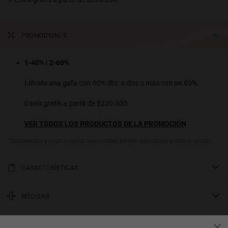
PROMOCIONES
1-40% | 2-60%
Llévate una gafa con 40% dto. o dos o más con un 60%.
Envío gratis a partir de $220.000.
VER TODOS LOS PRODUCTOS DE LA PROMOCIÓN
*Descuentos y promociones adicionales no son aplicables a este producto.
CARACTERÍSTICAS
Lentes degradadas de color verde ahumado en una montura de
acetato pulido carey oscuro. Los aros gruesos y redondos junto a
MEDIDAS
las elegantes varillas cónicas derrochan la firme feminidad de los
varilla
noventa.
GARANTÍA Y DEVOLUCIONES
145 mm