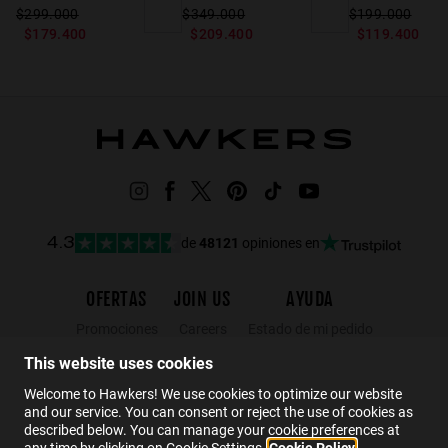
$299.000
$349.000
$199.000
$179.400
$209.400
$119.400
de
48121
opiniones en
4.3
OFERTAS
JOIN US
AYUDA
Promociones
Careers
Estado de mi pedido
Black Friday
Mayoristas
FAQs
This website uses cookies
Rebajas
Hawkers Crew
Contacto
Welcome to Hawkers! We use cookies to optimize our website
and our service. You can consent or reject the use of cookies as
described below. You can manage your cookie preferences at
ES