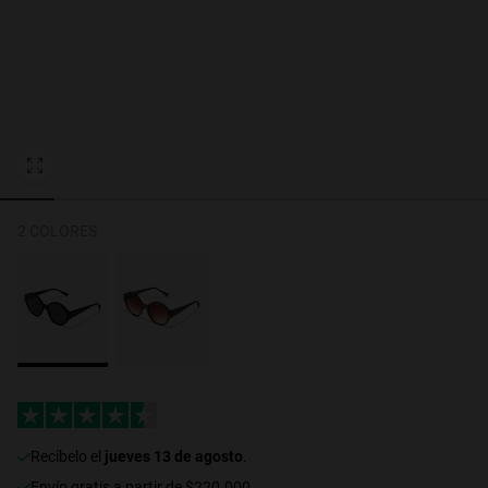
Personalization
2 COLORES
RT TECH
recíbelo el
jueves 13 de agosto
.
Envío gratis a partir de $220.000.