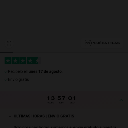
Personalization
PRUÉBATELAS
RT TECH
recíbelo el
lunes 17 de agosto
.
Envío gratis
13
:
57
:
01
HOURS
MIN
SEC
ÚLTIMAS HORAS | ENVÍO GRATIS
Solo por unas horas, sumamos el
envío gratuito
a nuestra