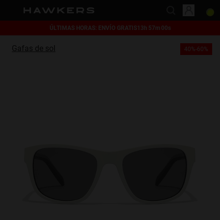
ÚLTIMAS HORAS: ENVÍO GRATIS
13
h
57
m
00
s
This website uses cookies
Gafas de sol
40%-60%
Cookies are small text files that can be used by websites to make a user's
experience more efficient.
The law states that we can store cookies on your device if they are strictly
necessary for the operation of this site. For all other types of cookies we
need your permission.
This site uses different types of cookies. Some cookies are placed by third
party services that appear on our pages.
You can at any time change or withdraw your consent from the Cookie
Declaration on our website.
Learn more about who we are, how you can contact us and how we
process personal data in our Privacy Policy.
Please state your consent ID and date when you contact us regarding your
consent.
Necessary
Always active
Analytical