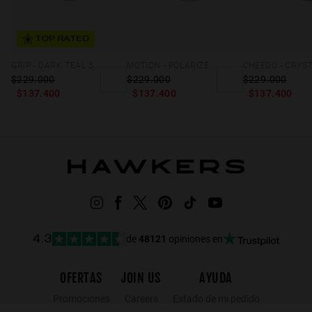
TOP RATED
GRIP - DARK TEAL STORM
MOTION - POLARIZED BLACK SKY
$229.000
$229.000
$229.000
$137.400
$137.400
$137.400
de
48121
opiniones en
4.3
OFERTAS
JOIN US
AYUDA
Promociones
Careers
Estado de mi pedido