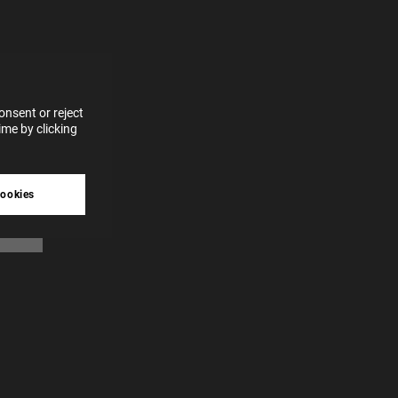
for
vices
 our
 data
nsent or reject
me by clicking
tive
cookies