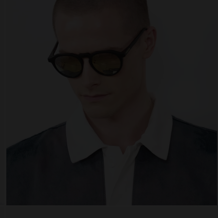
 website uses cookies
es are small text files that can be used by websites to make a user's experienc
ent.