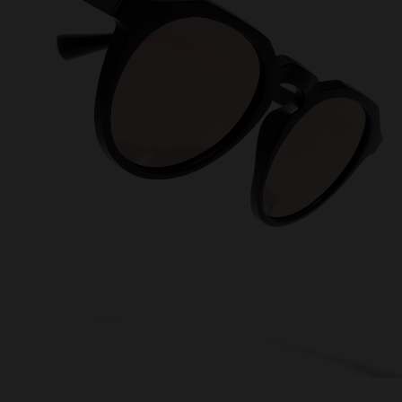
This
Cooki
effici