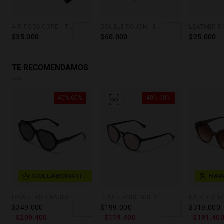
AIR PODS CORD - TEAL
DOUBLE POUCH - BLACK FLUOR
$35.000
$60.000
$25.000
TE RECOMENDAMOS
40%-60%
40%-60%
COLLABORATION
HAWKERS X PAULA ECHEVARRIA - RETRO ECO
BLACK ROSE GOLD WARWICK XS
$349.000
$199.000
$319.000
$209.400
$119.400
$191.40