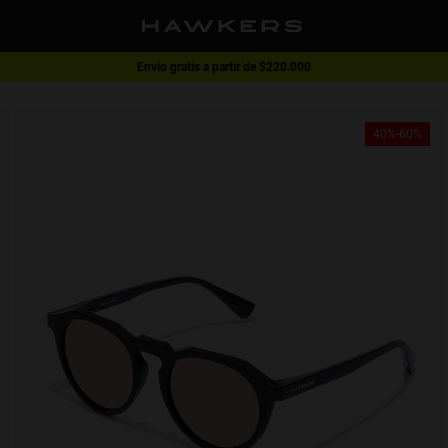
Envío gratis a partir de $220.000
1 gafa - 40% | 2 gafas o más -60%
40%-60%