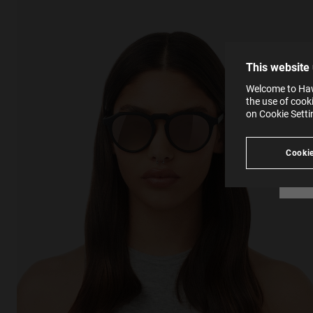
The la
the op
This 
that 
You c
This website
websi
SE
Learn
Welcome to Hawk
in our
the use of cook
Ind
Pleas
on Cookie Sett
see
Cookie