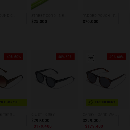
LEATHER ROUND CORD - BROWN
STREET CORD - NEON GREEN
PADDED POUCH - PINK
$25.000
$70.000
40%-60%
40%-60%
40%-60%
HAWKERS CHOICE
TRENDING
KATE - OLIVE TERRACOTA
G-LIST - GREY
CAREY - DARK WARWICK X
$299.000
$299.000
0
$179.400
$179.400