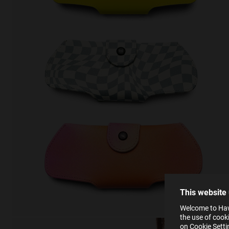
This
Cooki
effici
The la
the op
This 
that 
You c
This website
websi
SE
Learn
Welcome to Hawk
in our
the use of cook
Ind
Pleas
on Cookie Sett