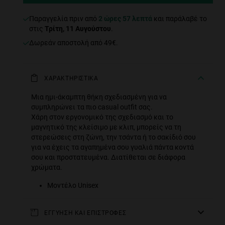
Παραγγελία πριν από
2 ώρες 57 λεπτά
και παράλαβέ το
στις
Τρίτη, 11 Αυγούστου
.
Δωρεάν αποστολή από 49€.
ΧΑΡΑΚΤΗΡΙΣΤΙΚΑ
Μια ημι-άκαμπτη θήκη σχεδιασμένη για να
συμπληρώνει τα πιο casual outfit σας.
Χάρη στον εργονομικό της σχεδιασμό και το
μαγνητικό της κλείσιμο με κλιπ, μπορείς να τη
στερεώσεις στη ζώνη, την τσάντα ή το σακίδιό σου
για να έχεις τα αγαπημένα σου γυαλιά πάντα κοντά
σου και προστατευμένα. Διατίθεται σε διάφορα
χρώματα.
Μοντέλο Unisex
ΕΓΓΥΗΣΗ ΚΑΙ ΕΠΙΣΤΡΟΦΕΣ