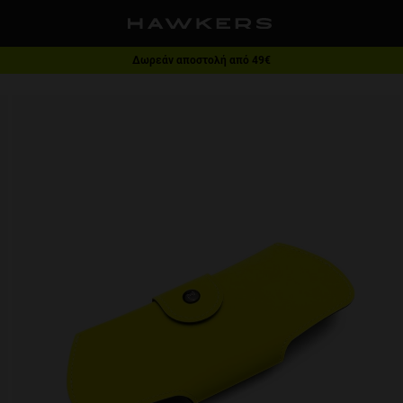
Δωρεάν αποστολή από 49€
1 ζευγάρι - 40% | 2 ζευγάρια ή παραπάνω - 60%