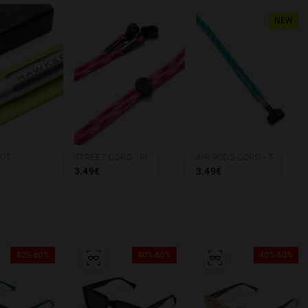
NEW
KIT
STREET CORD - PINK
AIR PODS CORD - TEAL
3.49€
3.49€
40%-60%
40%-60%
40%-60%