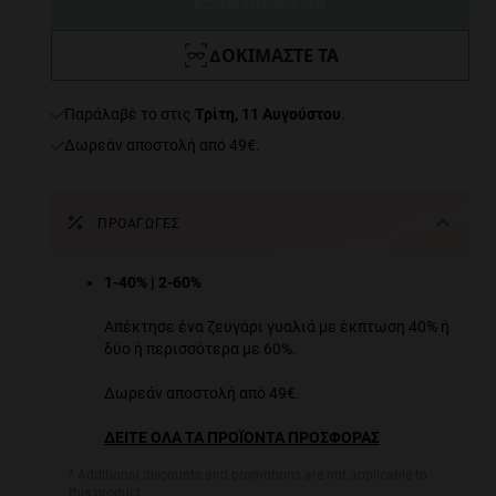
ΕΞΑΝΤΛΗΜΕΝΑ
ΔΟΚΙΜΆΣΤΕ ΤΑ
παράλαβέ το στις
Τρίτη, 11 Αυγούστου
.
Δωρεάν αποστολή από 49€.
ΠΡΟΑΓΩΓΈΣ
1-40% | 2-60%
Απέκτησε ένα ζευγάρι γυαλιά με έκπτωση 40% ή
δύο ή περισσότερα με 60%.
Δωρεάν αποστολή από 49€.
ΔΕΙΤΕ ΟΛΑ ΤΑ ΠΡΟΪΟΝΤΑ ΠΡΟΣΦΟΡΑΣ
* Additional discounts and promotions are not applicable to
this product.