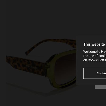
This
Cooki
effici
The la
the op
This 
that 
You c
This website
websi
SE
Learn
Welcome to Hawk
in our
the use of cook
Ind
Pleas
on Cookie Sett
see
Cookie