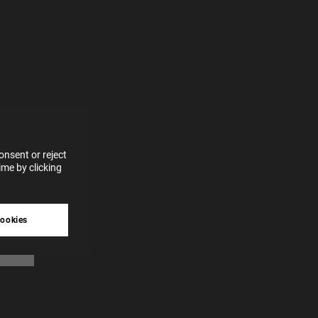
e more
for
vices
 our
 data
nsent or reject
me by clicking
tive
cookies