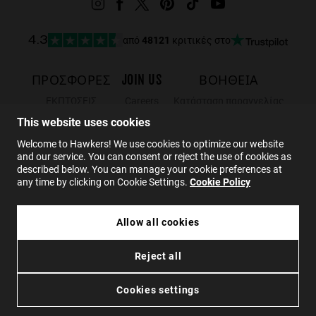
από
48121
κριτικές στο
4.3
ΠΡΟΣΦΟΡΈΣ
JOIN US
ΒΟΗΘΕΙΑ
ΕΚΠΤΩΣΕΙΣ
Careers
Κατάσταση παραγγελίας
Black Friday
Wholesalers
Επιστροφές
This website uses cookies
Sale
Hawkers Crew
FAQs
Welcome to Hawkers! We use cookies to optimize our website
and our service. You can consent or reject the use of cookies as
ΕΠΙΚΟΙΝΩΝΙΑ
described below. You can manage your cookie preferences at
any time by clicking on Cookie Settings.
Cookie Policy
EL
Allow all cookies
49.99€
ELECTRA - LIGHT GOLD ALLIGATOR
Reject all
29.99€
Πολιτική απορρήτου
Cookies
Οροι χρήσης
Προσβασιμότητα
ΠΡΟΣΘΉΚΗ ΣΤΟ ΚΑΛΆΘΙ
Cookies settings
© 2026 Hawkers Group. Ολα τα δικαιώματα διατηρούνται.