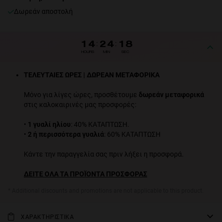
Δωρεάν αποστολή
14
:
24
:
18
HOURS
MIN
SEC
ΤΕΛΕΥΤΑΙΕΣ ΩΡΕΣ | ΔΩΡΕΑΝ ΜΕΤΑΦΟΡΙΚΑ
Μόνο για λίγες ώρες, προσθέτουμε
δωρεάν μεταφορικά
στις καλοκαιρινές μας προσφορές:
•
1 γυαλί ηλίου
: 40% ΚΑΤΑΠΤΩΣΗ.
•
2 ή περισσότερα γυαλιά
: 60% ΚΑΤΑΠΤΩΣΗ
Κάντε την παραγγελία σας πριν λήξει η προσφορά.
ΔΕΙΤΕ ΟΛΑ ΤΑ ΠΡΟΪΟΝΤΑ ΠΡΟΣΦΟΡΑΣ
* Additional discounts and promotions are not applicable to this product.
ΧΑΡΑΚΤΗΡΙΣΤΙΚΑ