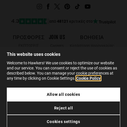
από
48121
κριτικές στο
4.3
ΠΡΟΣΦΟΡΈΣ
JOIN US
ΒΟΗΘΕΙΑ
ΕΚΠΤΩΣΕΙΣ
Careers
Κατάσταση παραγγελίας
Black Friday
Wholesalers
Επιστροφές
This website uses cookies
Sale
Hawkers Crew
FAQs
Welcome to Hawkers! We use cookies to optimize our website
and our service. You can consent or reject the use of cookies as
ΕΠΙΚΟΙΝΩΝΙΑ
described below. You can manage your cookie preferences at
any time by clicking on Cookie Settings.
Cookie Policy
EL
Allow all cookies
59.99€
G-LIST - OCEAN
Reject all
35.99€
Πολιτική απορρήτου
Cookies
Οροι χρήσης
Προσβασιμότητα
ΕΞΑΝΤΛΗΜΕΝΑ
Cookies settings
© 2026 Hawkers Group. Ολα τα δικαιώματα διατηρούνται.