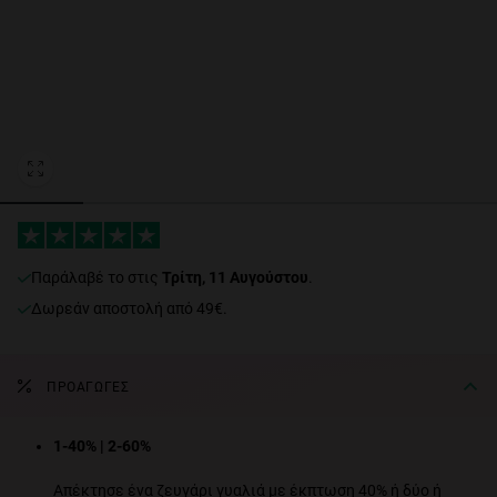
Personalization
NEW
παράλαβέ το στις
Τρίτη, 11 Αυγούστου
.
Δωρεάν αποστολή από 49€.
FORMANCE
ΠΡΟΑΓΩΓΈΣ
1-40% | 2-60%
Απέκτησε ένα ζευγάρι γυαλιά με έκπτωση 40% ή δύο ή