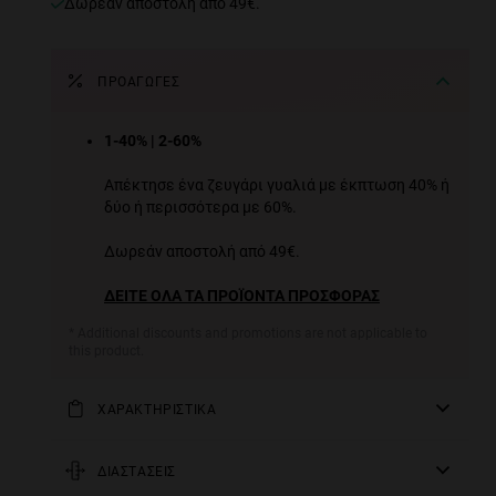
Δωρεάν αποστολή από 49€.
ΠΡΟΑΓΩΓΈΣ
1-40% | 2-60%
Απέκτησε ένα ζευγάρι γυαλιά με έκπτωση 40% ή
δύο ή περισσότερα με 60%.
Δωρεάν αποστολή από 49€.
ΔΕΙΤΕ ΟΛΑ ΤΑ ΠΡΟΪΟΝΤΑ ΠΡΟΣΦΟΡΑΣ
* Additional discounts and promotions are not applicable to
this product.
ΧΑΡΑΚΤΗΡΙΣΤΙΚΑ
Μαύρος σκελετός με επικάλυψη από καουτσούκ με
πορτοκαλί λεπτομέρειες και φακούς σε πορτοκαλί-
ΔΙΑΣΤΑΣΕΙΣ
κόκκινο χρώμα.