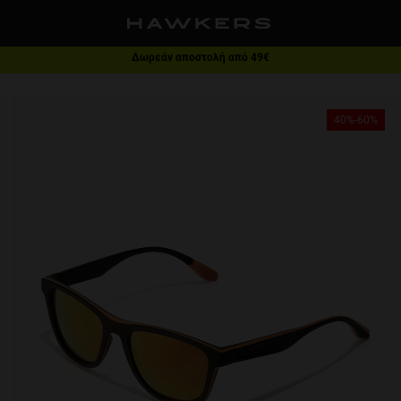
Δωρεάν αποστολή από 49€
1 ζευγάρι - 40% | 2 ζευγάρια ή παραπάνω - 60%
40%-60%