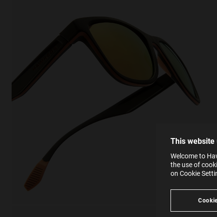
This
Cooki
effici
The la
the op
This 
that 
You c
This website
websi
SE
Learn
Welcome to Hawk
in our
the use of cook
Ind
Pleas
on Cookie Sett
see
Cookie