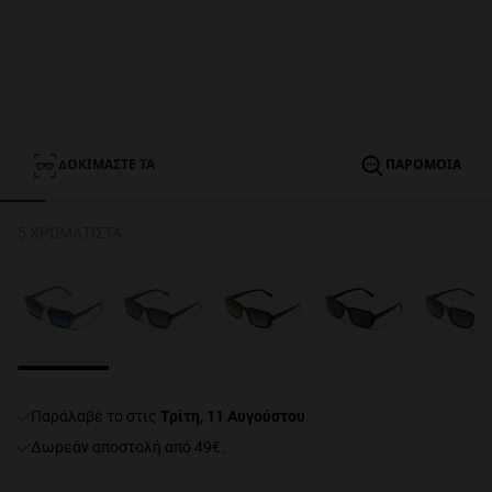
Personalization
ΔΟΚΙΜΆΣΤΕ ΤΑ
ΠΑΡΌΜΟΙΑ
5 ΧΡΩΜΑΤΙΣΤΆ
NEW
FORMANCE
παράλαβέ το στις
Τρίτη, 11 Αυγούστου
.
Δωρεάν αποστολή από 49€.