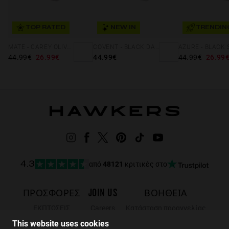
TOP RATED
NEW IN
TRENDIN
MATE - CAREY OLIVE ECO
COVENT - BLACK DARK ECO
44.99€
26.99€
44.99€
44.99€
26.99
από
48121
κριτικές στο
4.3
ΠΡΟΣΦΟΡΈΣ
JOIN US
ΒΟΗΘΕΙΑ
ΕΚΠΤΩΣΕΙΣ
Careers
Κατάσταση παραγγελίας
Black Friday
Wholesalers
Επιστροφές
This website uses cookies