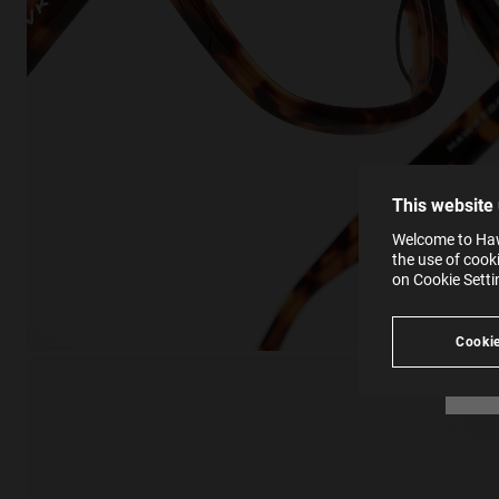
This
Cooki
effici
The la
the op
This 
that 
You c
This website
websi
SE
Learn
Welcome to Hawk
in our
the use of cook
Ind
Pleas
on Cookie Sett
see
Cookie