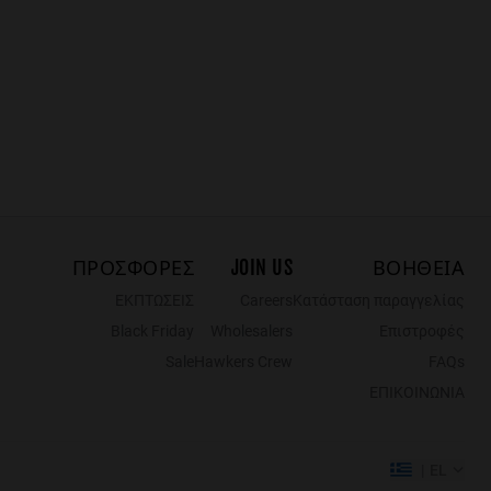
ΠΡΟΣΦΟΡΈΣ
JOIN US
ΒΟΗΘΕΙΑ
ΕΚΠΤΩΣΕΙΣ
Careers
Κατάσταση παραγγελίας
Black Friday
Wholesalers
Επιστροφές
Sale
Hawkers Crew
FAQs
ΕΠΙΚΟΙΝΩΝΙΑ
EL