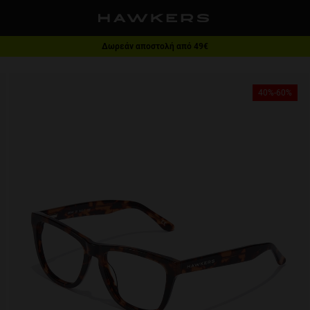
Δωρεάν αποστολή από 49€
1 ζευγάρι - 40% | 2 ζευγάρια ή παραπάνω - 60%
40%-60%