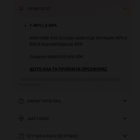
ΠΡΟΑΓΩΓΈΣ
1-40% | 2-60%
Απέκτησε ένα ζευγάρι γυαλιά με έκπτωση 40% ή
δύο ή περισσότερα με 60%.
Δωρεάν αποστολή από 49€.
ΔΕΙΤΕ ΟΛΑ ΤΑ ΠΡΟΪΟΝΤΑ ΠΡΟΣΦΟΡΑΣ
* Additional discounts and promotions are not applicable to
this product.
ΧΑΡΑΚΤΗΡΙΣΤΙΚΑ
Blue Block Technology
. Γυαλιά με μπλε φίλτρο.
Μέγιστη προστασία έναντι στην υπερβολική έκθεση
ΔΙΑΣΤΑΣΕΙΣ
σε οθόνες. Μειώνει την μετάδοση μπλε φωτός,
ράβδος
προλαμβάνοντας την οπτική κόπωση. Χωρίς
ΕΓΓΥΗΣΗ ΚΑΙ ΕΠΙΣΤΡΟΦΕΣ
140 mm
θεραπεία οράσεως.