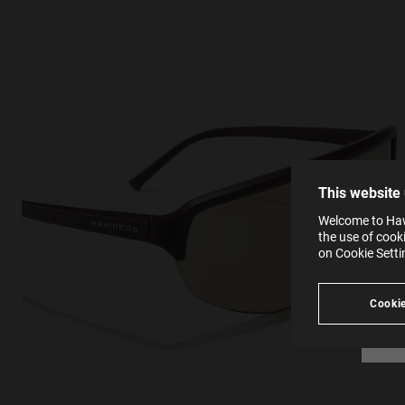
This
Cooki
effici
The la
the op
This 
that 
You c
This website
websi
SE
Learn
Welcome to Hawk
in our
the use of cook
Ind
Pleas
on Cookie Sett
see
Cookie