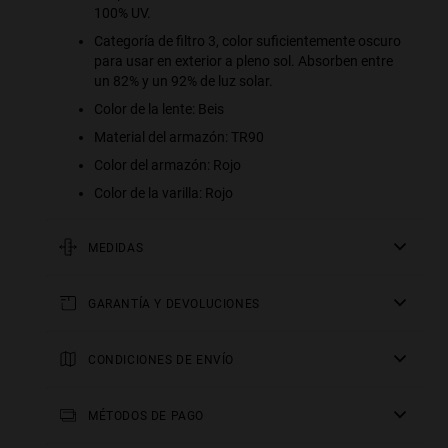
100% UV.
Categoría de filtro 3, color suficientemente oscuro
para usar en exterior a pleno sol. Absorben entre
un 82% y un 92% de luz solar.
Color de la lente: Beis
Material del armazón: TR90
Color del armazón: Rojo
Color de la varilla: Rojo
MEDIDAS
varilla
GARANTÍA Y DEVOLUCIONES
140 mm
Todos nuestros productos tienen una
frontal
garantía de dos
años
CONDICIONES DE ENVÍO
.
144 mm
Consulta todos los detalles en nuestra sección de
Envío gratis en todos los pedidos a partir de $1,199.
altura de la montura
devoluciones
o en las
FAQs
.
MÉTODOS DE PAGO
57 mm
Los tiempos de entrega en función del destino son los