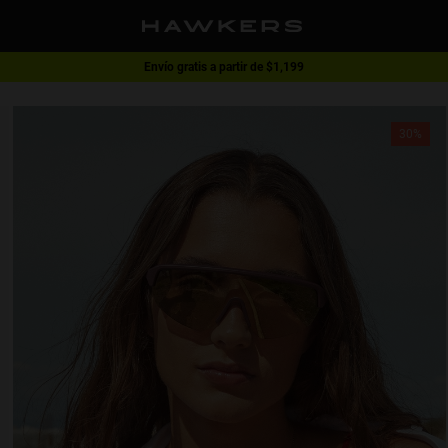
Envío gratis a partir de $1,199
1 lente - 40% | 2 lentes o más -60%
30%