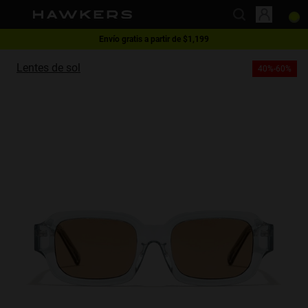
Envío gratis a partir de $1,199
This website uses cookies
1 lente - 40% | 2 lentes o más -60%
Lentes de sol
40%-60%
Cookies are small text files that can be used by websites to make a user's
experience more efficient.
The law states that we can store cookies on your device if they are strictly
necessary for the operation of this site. For all other types of cookies we
need your permission.
This site uses different types of cookies. Some cookies are placed by third
party services that appear on our pages.
You can at any time change or withdraw your consent from the Cookie
Declaration on our website.
Learn more about who we are, how you can contact us and how we
process personal data in our Privacy Policy.
Please state your consent ID and date when you contact us regarding your
consent.
Necessary
Always active
Analytical