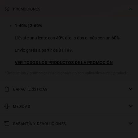
PROMOCIONES
1-40% | 2-60%
Llévate una lente con 40% dto. o dos o más con un 60%.
Envío gratis a partir de $1,199.
VER TODOS LOS PRODUCTOS DE LA PROMOCIÓN
*Descuentos y promociones adicionales no son aplicables a este producto.
CARACTERÍSTICAS
Lentes de sol rectangulares y esbeltos. Un diseño actual que
reinterpreta el estilo retro, gracias a su varilla ancha de acetato y su
MEDIDAS
estética chunky. Un must absoluto para looks urbanos con
varilla
personalidad. Disponibles en varios colores de armazones y micas.
GARANTÍA Y DEVOLUCIONES
145 mm
Modelo Unisex
Todos nuestros productos tienen una
puente
garantía de dos años
.