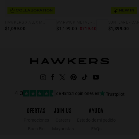
COLLABORATION
NEW IN
HAWKERS X ALEX MARQUEZ - GALE ECO
WARWICK METAL - BLACK DARK BLUE
$1,099.00
$1,199.00
$719.40
$1,399.00
de
48121
opiniones en
4.3
OFERTAS
JOIN US
AYUDA
Promociones
Careers
Estado de mi pedido
Buen Fin
Mayoristas
FAQs
Hot Sale
Hawkers Crew
Contacto