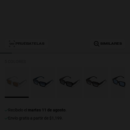
Personalization
PRUÉBATELAS
SIMILARES
5 COLORES
RT TECH
recíbelo el
martes 11 de agosto
.
Envío gratis a partir de $1,199.