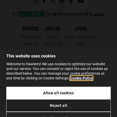
de
48121
opiniones en
4.3
OFERTAS
JOIN US
AYUDA
Promociones
Careers
Estado de mi pedido
Buen Fin
Mayoristas
FAQs
Hot Sale
Hawkers Crew
Contacto
This website uses cookies
Black Friday
Welcome to Hawkers! We use cookies to optimize our website
Rebajas
and our service. You can consent or reject the use of cookies as
described below. You can manage your cookie preferences at
any time by clicking on Cookie Settings.
Cookie Policy
ES
Allow all cookies
$999.00
CRUSH - MIRROR
$599.40
Reject all
T&C Promociones
Privacidad
Cookies
Condiciones
En 6 meses sin intereses de
$99.90
Devoluciones