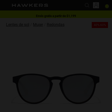
Envío gratis a partir de $1,199
This website uses cookies
1 lente - 40% | 2 lentes o más -60%
Lentes de sol
Mujer
Redondas
40%-60%
Cookies are small text files that can be used by websites to make a user's
experience more efficient.
The law states that we can store cookies on your device if they are strictly
necessary for the operation of this site. For all other types of cookies we
need your permission.
This site uses different types of cookies. Some cookies are placed by third
party services that appear on our pages.
You can at any time change or withdraw your consent from the Cookie
Declaration on our website.
Learn more about who we are, how you can contact us and how we
process personal data in our Privacy Policy.
Please state your consent ID and date when you contact us regarding your
consent.
Necessary
Always active
Analytical