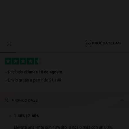
Personalization
PRUÉBATELAS
recíbelo el
lunes 10 de agosto
.
Envío gratis a partir de $1,199.
RT TECH
PROMOCIONES
1-40% | 2-60%
Llévate una lente con 40% dto. o dos o más con un 60%.