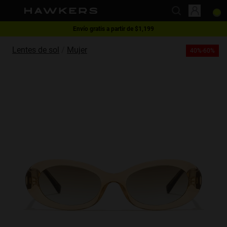
Envío gratis a partir de $1,199
This website uses cookies
1 lente - 40% | 2 lentes o más -60%
Lentes de sol
Mujer
40%-60%
Cookies are small text files that can be used by websites to make a user's
experience more efficient.
The law states that we can store cookies on your device if they are strictly
necessary for the operation of this site. For all other types of cookies we
need your permission.
This site uses different types of cookies. Some cookies are placed by third
party services that appear on our pages.
You can at any time change or withdraw your consent from the Cookie
Declaration on our website.
Learn more about who we are, how you can contact us and how we
process personal data in our Privacy Policy.
Please state your consent ID and date when you contact us regarding your
consent.
Necessary
Always active
Analytical