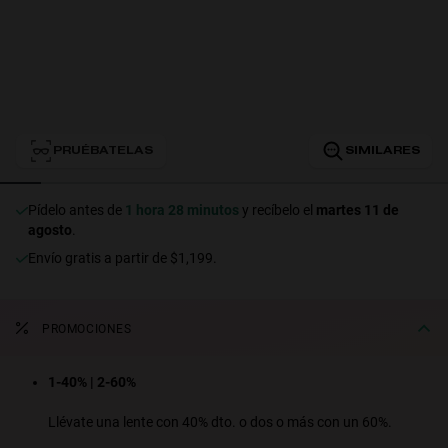
Personalization
PRUÉBATELAS
SIMILARES
Pídelo antes de
1 hora 28 minutos
y recíbelo el
martes 11 de
agosto
.
Envío gratis a partir de $1,199.
RT TECH
PROMOCIONES
1-40% | 2-60%
Llévate una lente con 40% dto. o dos o más con un 60%.