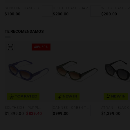
SUNSHINE CASE - BLUE
CLUTCH CASE - DARK MARBLE
Consulta nuestros
términos y condiciones
para más detalles.
$100.00
$200.00
$200.00
TE RECOMENDAMOS
40%-60%
TOP RATED
NEW IN
NEW IN
SOUTHSIDE - PURPLE BROWN TO LILAC
CANNES - GREEN TERRACOTA ECO
$1,399.00
$839.40
$999.00
$1,399.00