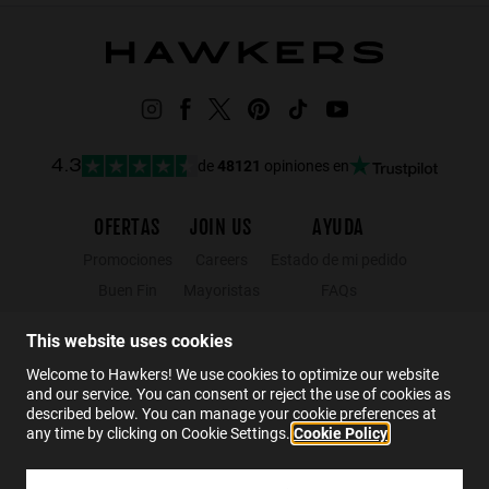
de
48121
opiniones en
4.3
OFERTAS
JOIN US
AYUDA
Promociones
Careers
Estado de mi pedido
Buen Fin
Mayoristas
FAQs
Hot Sale
Hawkers Crew
Contacto
This website uses cookies
Black Friday
Welcome to Hawkers! We use cookies to optimize our website
Rebajas
and our service. You can consent or reject the use of cookies as
described below. You can manage your cookie preferences at
any time by clicking on Cookie Settings.
Cookie Policy
ES