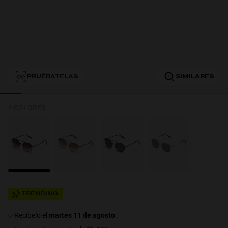
Personalization
PRUÉBATELAS
SIMILARES
4 COLORES
RT TECH
TRENDING
recíbelo el
martes 11 de agosto
.