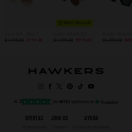
BEST SELLER
JACK POT - GOLD TERRACOTA
AURA - POLARIZED GOLD BROWN
$1,199.00
$719.40
$1,199.00
$719.40
$1,499.00
$89
de
48121
opiniones en
4.3
OFERTAS
JOIN US
AYUDA
Promociones
Careers
Estado de mi pedido