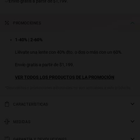
Envío gratis a partir de $1,199.
PROMOCIONES
1-40% | 2-60%
Llévate una lente con 40% dto. o dos o más con un 60%.
Envío gratis a partir de $1,199.
VER TODOS LOS PRODUCTOS DE LA PROMOCIÓN
*Descuentos y promociones adicionales no son aplicables a este producto.
CARACTERÍSTICAS
Lentes estilo aviador reinterpretados con una estética minimalista
y vanguardista. El armazón metálico, realzado por una barra
MEDIDAS
superior recta, define una silueta arquitectónica y moderna. Las
varilla
micas, con una geometría suavizada, aportan sofisticación y
GARANTÍA Y DEVOLUCIONES
145 mm