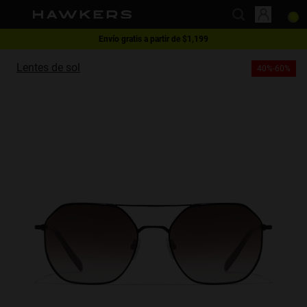
Envío gratis a partir de $1,199
This website uses cookies
1 lente - 40% | 2 lentes o más -60%
Lentes de sol
40%-60%
Cookies are small text files that can be used by websites to make a user's
experience more efficient.
The law states that we can store cookies on your device if they are strictly
necessary for the operation of this site. For all other types of cookies we
need your permission.
This site uses different types of cookies. Some cookies are placed by third
party services that appear on our pages.
You can at any time change or withdraw your consent from the Cookie
Declaration on our website.
Learn more about who we are, how you can contact us and how we
process personal data in our Privacy Policy.
Please state your consent ID and date when you contact us regarding your
consent.
Necessary
Always active
Analytical