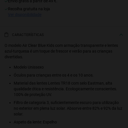
Envio grátis a partir de 49 €.
recolha gratuita na loja
S
PERFORMANCE
ver disponibilidade
CARACTERÍSTICAS
O modelo Air Clear Blue Kids com armação transparente e lentes
azul-turquesa é um toque de frescor e verão para as crianças
divertidas.
Modelo Unissexo
Óculos para crianças entre os 4 e os 10 anos.
Material das lentes Lentes TR18 com selo Eastman, alta
qualidade ótica e resistência. Ecologicamente conscientes.
100% de proteção UV.
Filtro de categoria 3, suficientemente escuro para utilização
no exterior em plena luz solar. Absorve entre 82% e 92% da luz
solar.
Aspeto da lente: Espelho