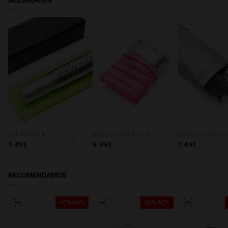
ACESSÓRIOS
Aspeto da lente: Espelho
Cor da lente: Azul
Material da armação TR90
Cor da armação: Preto, Padrão
Cor das hastes: Preto, Padrão
Acesso à declaração de conformidade
CLEANING KIT
PADDED POUCH - PINK
5.49€
9.99€
7.49€
RECOMENDAMOS
40%-60%
40%-60%