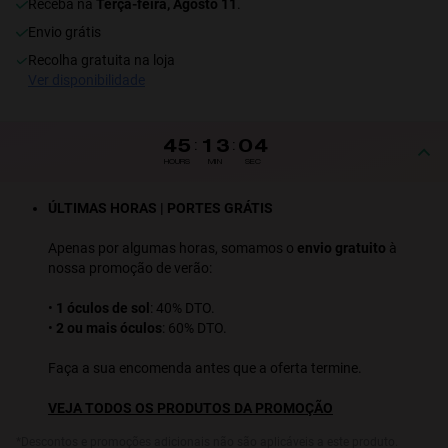
receba na
Terça-feira, Agosto 11
.
Envio grátis
S
PERFORMANCE
recolha gratuita na loja
ver disponibilidade
45
:
13
:
04
HOURS
MIN
SEC
ÚLTIMAS HORAS | PORTES GRÁTIS
Apenas por algumas horas, somamos o
envio gratuito
à
nossa promoção de verão:
•
1 óculos de sol
: 40% DTO.
•
2 ou mais óculos
: 60% DTO.
Faça a sua encomenda antes que a oferta termine.
VEJA TODOS OS PRODUTOS DA PROMOÇÃO
*Descontos e promoções adicionais não são aplicáveis a este produto.