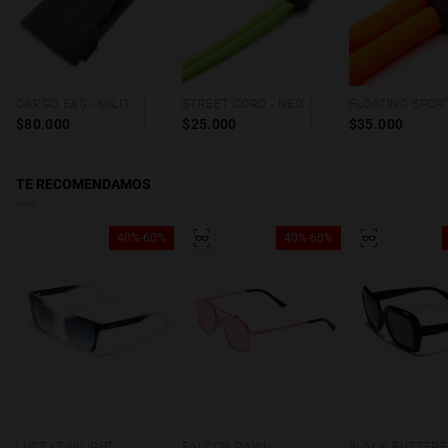
CARGO BAG - MILITARY GREEN
STREET CORD - NEON GREEN
$80.000
$25.000
$35.000
TE RECOMENDAMOS
40%-60%
40%-60%
LUST - TWILIGHT
FALCON DAWN
BLACK BUTTERF