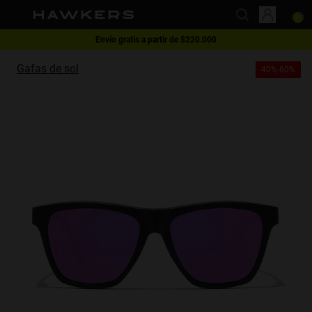
Envío gratis a partir de $220.000
This website uses cookies
1 gafa - 40% | 2 gafas o más -60%
Gafas de sol
40%-60%
Cookies are small text files that can be used by websites to make a user's
experience more efficient.
The law states that we can store cookies on your device if they are strictly
necessary for the operation of this site. For all other types of cookies we
need your permission.
This site uses different types of cookies. Some cookies are placed by third
party services that appear on our pages.
You can at any time change or withdraw your consent from the Cookie
Declaration on our website.
Learn more about who we are, how you can contact us and how we
process personal data in our Privacy Policy.
Please state your consent ID and date when you contact us regarding your
consent.
Necessary
Always active
Analytical