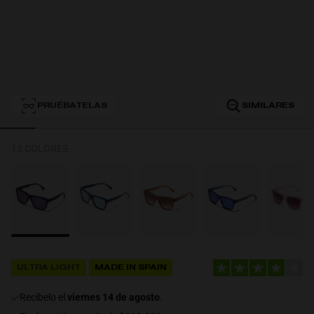
Personalization
PRUÉBATELAS
SIMILARES
13 COLORES
RT TECH
ULTRA LIGHT
MADE IN SPAIN
recíbelo el
viernes 14 de agosto
.