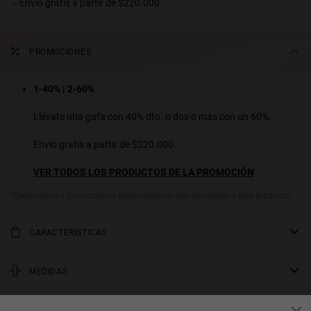
Envío gratis a partir de $220.000.
PROMOCIONES
1-40% | 2-60%
Llévate una gafa con 40% dto. o dos o más con un 60%.
Envío gratis a partir de $220.000.
VER TODOS LOS PRODUCTOS DE LA PROMOCIÓN
*Descuentos y promociones adicionales no son aplicables a este producto.
CARACTERÍSTICAS
ONE LS es uno de nuestros diseños más vendidos de todos los
tiempos. Este modelo, de la colección Made in Spain, tiene una
MEDIDAS
montura negra mate con logotipos plateados en las patillas y
varilla
lentes POLARIZADAS de color lila con efecto espejo.
GARANTÍA Y DEVOLUCIONES