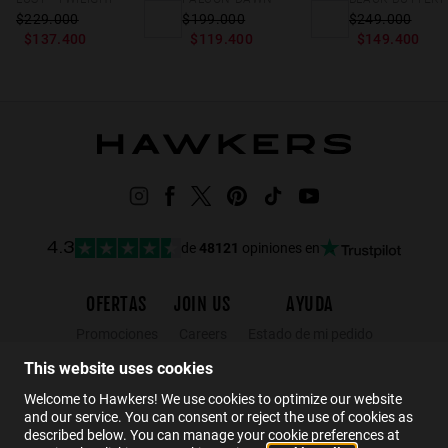
$229.000
$199.000
$249.000
$137.400
$119.400
$149.400
de
48121
opiniones en
4.3
OFERTAS
JOIN US
AYUDA
Promociones
Careers
Estado de mi pedido
Black Friday
Mayoristas
FAQs
This website uses cookies
Rebajas
Hawkers Crew
Contacto
Welcome to Hawkers! We use cookies to optimize our website
and our service. You can consent or reject the use of cookies as
described below. You can manage your cookie preferences at
ES