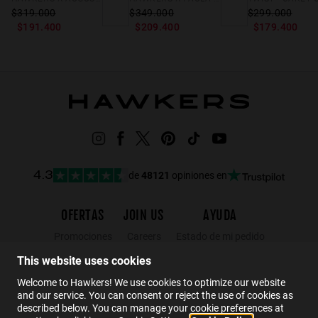
$319.000
$349.000
$299.000
$191.400
$209.400
$179.400
de
48121
opiniones en
4.3
OFERTAS
JOIN US
AYUDA
Promociones
Careers
Estado de mi pedido
Black Friday
Mayoristas
FAQs
This website uses cookies
Rebajas
Hawkers Crew
Contacto
Welcome to Hawkers! We use cookies to optimize our website
and our service. You can consent or reject the use of cookies as
described below. You can manage your cookie preferences at
ES