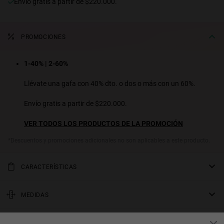
Envío gratis a partir de $220.000.
PROMOCIONES
1-40% | 2-60%
Llévate una gafa con 40% dto. o dos o más con un 60%.
Envío gratis a partir de $220.000.
VER TODOS LOS PRODUCTOS DE LA PROMOCIÓN
*Descuentos y promociones adicionales no son aplicables a este producto.
CARACTERÍSTICAS
Una versión chunky de nuestra icónica montura ONE en acetato de
alta calidad. El frontal superior y las patillas en negro pulido
MEDIDAS
contrastan con el inferior del frontal y los terminales en carey. Las
varilla
lentes color terracota con efecto degradé completan el look.
GARANTÍA Y DEVOLUCIONES
145 mm