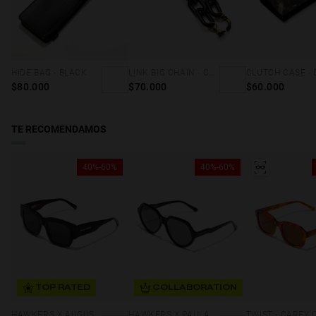
HIDE BAG - BLACK
LINK BIG CHAIN - CAREY & BLACK
$80.000
$70.000
$60.000
TE RECOMENDAMOS
40%-60%
40%-60%
TOP RATED
COLLABORATION
HAWKERS X AUGUSTO FERNANDEZ - RACE
HAWKERS X PAULA ECHEVARRIA - RETRO ECO