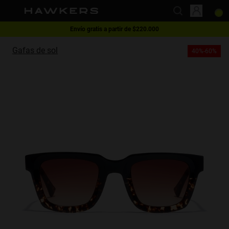
Envío gratis a partir de $220.000
This website uses cookies
1 gafa - 40% | 2 gafas o más -60%
Gafas de sol
40%-60%
Cookies are small text files that can be used by websites to make a user's
experience more efficient.
The law states that we can store cookies on your device if they are strictly
necessary for the operation of this site. For all other types of cookies we
need your permission.
This site uses different types of cookies. Some cookies are placed by third
party services that appear on our pages.
You can at any time change or withdraw your consent from the Cookie
Declaration on our website.
Learn more about who we are, how you can contact us and how we
process personal data in our Privacy Policy.
Please state your consent ID and date when you contact us regarding your
consent.
Necessary
Always active
Analytical