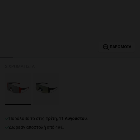
Personalization
ΠΑΡΌΜΟΙΑ
2 ΧΡΩΜΑΤΙΣΤΆ
NEW
FORMANCE
παράλαβέ το στις
Τρίτη, 11 Αυγούστου
.
Δωρεάν αποστολή από 49€.