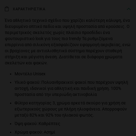
ΧΑΡΑΚΤΗΡΙΣΤΙΚΑ
Ένα αθλητικό τεχνικό σχέδιο που χαρίζει καλύτερη κάλυψη, ένα
διευρυμένο οπτικό πεδίο και υψηλή προστασία από κρούσεις. Ο
περιμετρικός σκελετός χωρίς πλαίσιο προσδίδει ένα
φουτουριστικό look για τους πιο trendy Τα ρυθμιζόμενα
επιρρίνια από σιλικόνη εξασφαλίζουν εφαρμογή ακριβείας, ενώ
οι βραχίονες με αντιολισθητικό σύστημα παρέχουν σταθερή
στήριξη και μέγιστη άνεση. Διατίθεται σε διάφορα χρώματα
σκελετών και φακών.
Μοντέλο Unisex
Υλικό φακού: Πολυανθρακικοί φακοί που παρέχουν υψηλή
αντοχή, ιδανικοί για αθλητική και παιδική χρήση. 100%
προστασία από την υπεριώδη ακτινοβολία
Φίλτρο κατηγορίας 3, χρώμα αρκετά σκούρο για χρήση σε
εξωτερικούς χώρους με πλήρη ηλιοφάνεια. Απορροφούν
μεταξύ 82% και 92% του ηλιακού φωτός.
Όψη φακού: Καθρέπτες
Χρώμα φακού: Ασημί